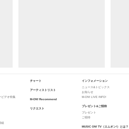
チャート
インフォメーション
ニュース&トピックス
アーティストリスト
お知らせ
クビデオ特集
M-ON! LIVE INFO!
M-ON! Recommend
プレゼント&ご招待
リクエスト
プレゼント
ご招待
番組
MUSIC ON! TV（エムオン!）とは？