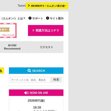
Tweet
MEMBER’S ~エムオン!友の会~
 TV（エムオン!）とは？
サポート
サイト案内
視聴方法はコチラ
M-ON!
リクエスト
Recommend
る
SEARCH
NOW ON AIR
2026/8/7(金)
16:30