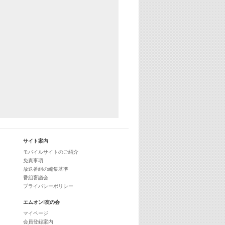
29:00
最新最強! 歌えるヒッツ
サイト案内
モバイルサイトのご紹介
免責事項
放送番組の編集基準
番組審議会
プライバシーポリシー
エムオン!友の会
マイページ
会員登録案内