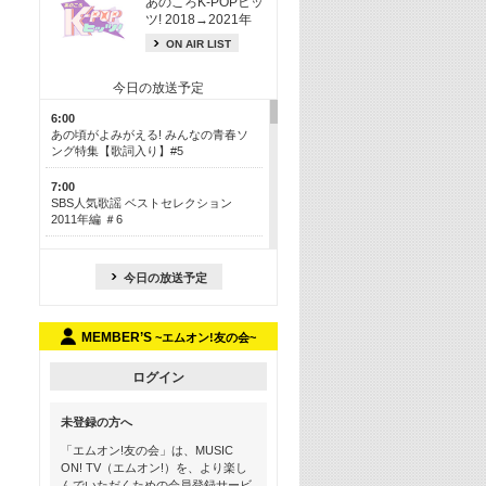
あのころK-POPヒッ
ツ! 2018→2021年
ON AIR LIST
今日の放送予定
6:00
あの頃がよみがえる! みんなの青春ソ
ング特集【歌詞入り】#5
7:00
SBS人気歌謡 ベストセレクション
2011年編 ＃6
8:30
今も昔も愛される鉄板カラオケメドレ
今日の放送予定
ー【歌詞入り】 一挙5時間！
13:30
MEMBER’S
~エムオン!友の会~
Apple Music カウントダウン 20
15:30
ログイン
この夏聴きたい! サマーソングメドレ
ー【歌詞入り】 #5
未登録の方へ
16:30
「エムオン!友の会」は、MUSIC
あのころK-POPヒッツ! 2018→2021年
ON! TV（エムオン!）を、より楽し
んでいただくための会員登録サービ