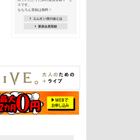
18:30
スです。
M-ON! Countdown K
もちろん登録は無料！
20:00
エムオン!友の会とは
M-ON! カラオケカウントダウン 20
新規会員登録
22:00
耳に残る歴代CMソングメドレー
22:30
フェスで見たい! 人気アーティストの
ライブミュージックビデオ特集
23:00
SUPER EIGHT特集
24:00
あのころヒッツ! 2025年
25:00
エムオン! ヒッツ
26:00
歴代カラオケスーパーヒッツ
27:00
Japan Music Video Countdown on
YouTube