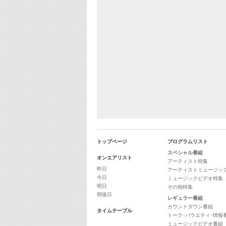
トップページ
プログラムリスト
スペシャル番組
オンエアリスト
アーティスト特集
昨日
アーティストミュージッ
今日
ミュージックビデオ特集
明日
その他特集
明後日
レギュラー番組
カウントダウン番組
タイムテーブル
トーク･バラエティ･情報
ミュージックビデオ番組