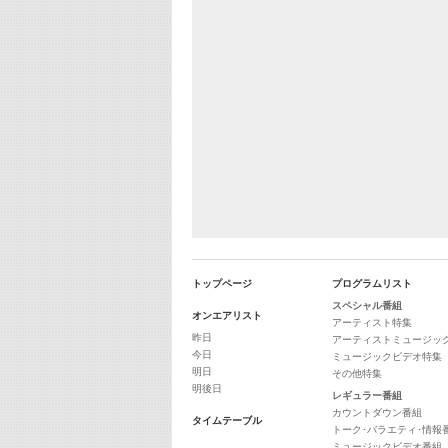
トップページ
プログラムリスト
スペシャル番組
オンエアリスト
アーティスト特集
昨日
アーティストミュージッ
今日
ミュージックビデオ特集
明日
その他特集
明後日
レギュラー番組
カウントダウン番組
タイムテーブル
トーク･バラエティ･情報
ミュージックビデオ番組