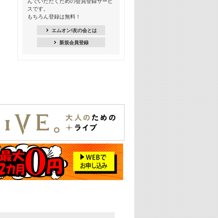
んでいただくための会員登録サービ
Kis-My-Ft2特集
スです。
もちろん登録は無料！
20:00
NEWS特集
エムオン!友の会とは
新規会員登録
21:00
大人気! 映画主題歌特集
22:30
上半期を総ざらい! 2026年の注目アー
ティスト特集
23:00
エムオン! ビッグヒッツ
25:00
この夏聴きたい! サマーソングメドレ
ー【歌詞入り】 一挙5時間！