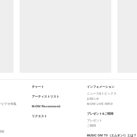
チャート
インフォメーション
ニュース&トピックス
アーティストリスト
お知らせ
クビデオ特集
M-ON! LIVE INFO!
M-ON! Recommend
プレゼント&ご招待
リクエスト
プレゼント
ご招待
番組
MUSIC ON! TV（エムオン!）とは？