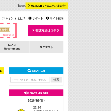
Tweet
MEMBER’S ~エムオン!友の会~
 TV（エムオン!）とは？
サポート
サイト案内
視聴方法はコチラ
M-ON!
リクエスト
Recommend
る
SEARCH
NOW ON AIR
2026/8/9(日)
22:30