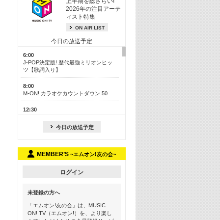
上半期を総ざらい!
2026年の注目アーテ
ィスト特集
ON AIR LIST
今日の放送予定
6:00
J-POP決定版! 歴代最強ミリオンヒッ
ツ【歌詞入り】
8:00
M-ON! カラオケカウントダウン 50
12:30
J-POP最強カウントダウン50
今日の放送予定
17:00
ONE OK ROCK特集
MEMBER’S
~エムオン!友の会~
18:30
お家でフェス気分を味わおう! ライブ
映像スペシャル
ログイン
19:00
未登録の方へ
Hits ON! 最新アニメ主題歌特集 ＜＃
17＞
「エムオン!友の会」は、MUSIC
ON! TV（エムオン!）を、より楽し
19:30