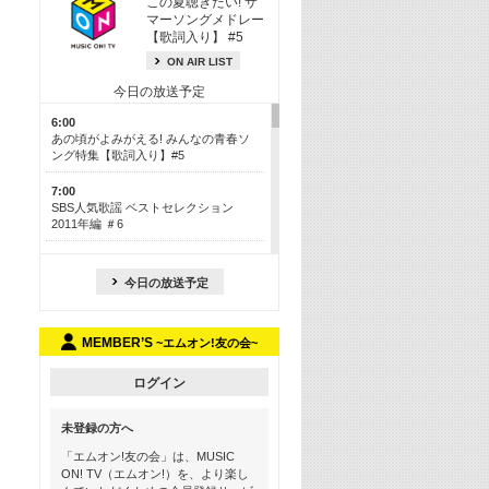
この夏聴きたい! サ
マーソングメドレー
【歌詞入り】 #5
ON AIR LIST
今日の放送予定
6:00
あの頃がよみがえる! みんなの青春ソ
ング特集【歌詞入り】#5
7:00
SBS人気歌謡 ベストセレクション
2011年編 ＃6
8:30
今も昔も愛される鉄板カラオケメドレ
今日の放送予定
ー【歌詞入り】 一挙5時間！
13:30
MEMBER’S
~エムオン!友の会~
Apple Music カウントダウン 20
15:30
ログイン
この夏聴きたい! サマーソングメドレ
ー【歌詞入り】 #5
未登録の方へ
16:30
「エムオン!友の会」は、MUSIC
あのころK-POPヒッツ! 2018→2021年
ON! TV（エムオン!）を、より楽し