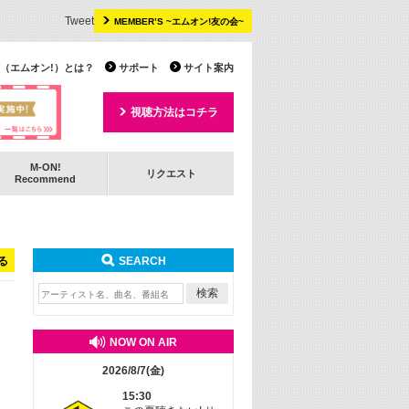
Tweet
MEMBER’S ~エムオン!友の会~
 TV（エムオン!）とは？
サポート
サイト案内
視聴方法はコチラ
M-ON!
リクエスト
Recommend
る
SEARCH
NOW ON AIR
2026/8/7(金)
15:30