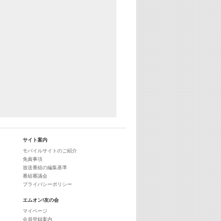
29:00
最新最強! 歌えるヒッツ
サイト案内
モバイルサイトのご紹介
免責事項
放送番組の編集基準
番組審議会
プライバシーポリシー
エムオン!友の会
マイページ
会員登録案内