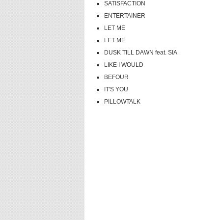
SATISFACTION
ENTERTAINER
LET ME
LET ME
DUSK TILL DAWN feat. SIA
LIKE I WOULD
BEFOUR
IT'S YOU
PILLOWTALK