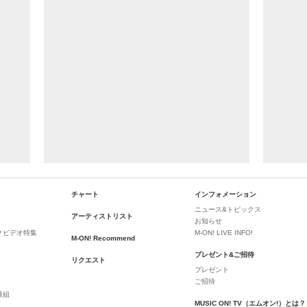
チャート
インフォメーション
ニュース&トピックス
アーティストリスト
お知らせ
クビデオ特集
M-ON! LIVE INFO!
M-ON! Recommend
プレゼント&ご招待
リクエスト
プレゼント
ご招待
番組
MUSIC ON! TV（エムオン!）とは？