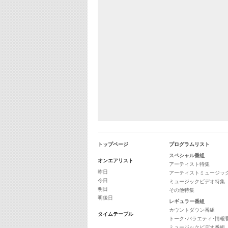
トップページ
プログラムリスト
スペシャル番組
オンエアリスト
アーティスト特集
昨日
アーティストミュージッ
今日
ミュージックビデオ特集
明日
その他特集
明後日
レギュラー番組
カウントダウン番組
タイムテーブル
トーク･バラエティ･情報
ミュージックビデオ番組