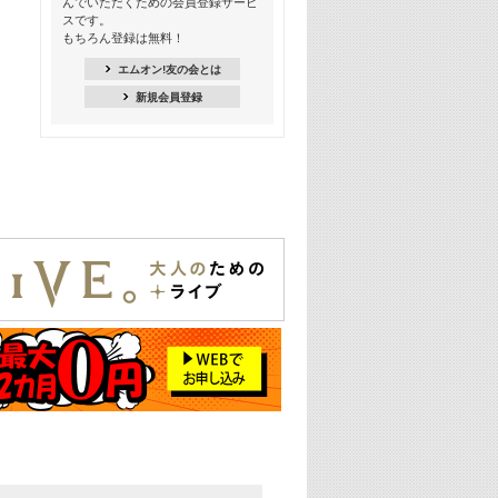
んでいただくための会員登録サービ
18:30
スです。
M-ON! Countdown K
もちろん登録は無料！
20:00
エムオン!友の会とは
M-ON! カラオケカウントダウン 20
新規会員登録
22:00
耳に残る歴代CMソングメドレー
22:30
フェスで見たい! 人気アーティストの
ライブミュージックビデオ特集
23:00
SUPER EIGHT特集
24:00
あのころヒッツ! 2025年
25:00
エムオン! ヒッツ
26:00
歴代カラオケスーパーヒッツ
27:00
Japan Music Video Countdown on
YouTube