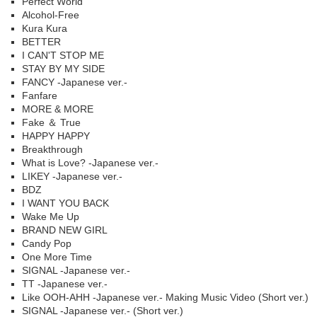
Perfect World
Alcohol-Free
Kura Kura
BETTER
I CAN'T STOP ME
STAY BY MY SIDE
FANCY -Japanese ver.-
Fanfare
MORE & MORE
Fake ＆ True
HAPPY HAPPY
Breakthrough
What is Love? -Japanese ver.-
LIKEY -Japanese ver.-
BDZ
I WANT YOU BACK
Wake Me Up
BRAND NEW GIRL
Candy Pop
One More Time
SIGNAL -Japanese ver.-
TT -Japanese ver.-
Like OOH-AHH -Japanese ver.- Making Music Video (Short ver.)
SIGNAL -Japanese ver.- (Short ver.)