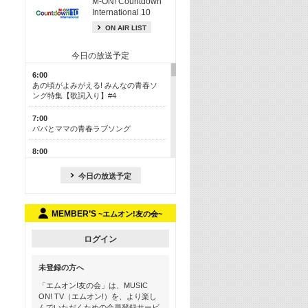
M-ON! Countdown
International 10
ON AIR LIST
今日の放送予定
6:00
あの頃がよみがえる! みんなの青春ソ
ング特集【歌詞入り】#4
7:00
パパとママの青春ラブソング
8:00
あのころドラマヒッツ! 2013年
今日の放送予定
8:30
M-ON! カラオケカウントダウン 50
MEMBER’S
~エムオン!友の会~
13:00
歴代カラオケスーパーヒッツ
ログイン
13:30
LINE MUSICカウントダウン20
未登録の方へ
15:30
「エムオン!友の会」は、MUSIC
この夏聴きたい! サマーソングメドレ
ON! TV（エムオン!）を、より楽し
ー【歌詞入り】 #4
んでいただくための会員登録サービ