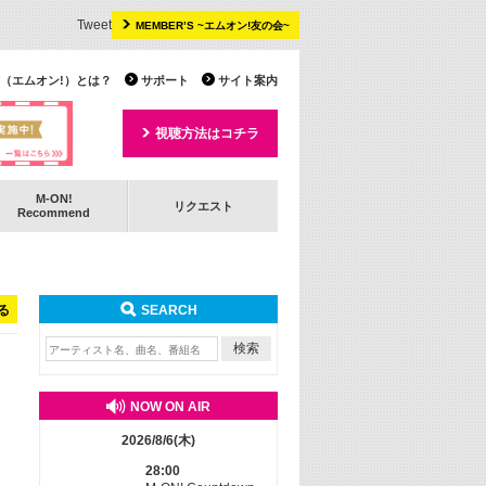
Tweet
MEMBER’S ~エムオン!友の会~
 TV（エムオン!）とは？
サポート
サイト案内
視聴方法はコチラ
M-ON!
リクエスト
Recommend
る
SEARCH
NOW ON AIR
2026/8/6(木)
28:00