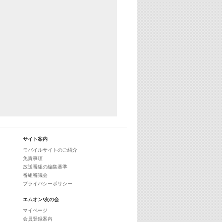
25:30
エムオン! ヒッツ
27:00
歴代カラオケスーパーヒッツ
28:00
M-ON! Countdown International 10
29:00
最新最強! 歌えるヒッツ
サイト案内
モバイルサイトのご紹介
免責事項
放送番組の編集基準
番組審議会
プライバシーポリシー
エムオン!友の会
マイページ
会員登録案内