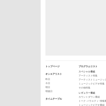
トップページ
プログラムリスト
スペシャル番組
オンエアリスト
アーティスト特集
昨日
アーティストミュージッ
今日
ミュージックビデオ特集
明日
その他特集
明後日
レギュラー番組
カウントダウン番組
タイムテーブル
トーク･バラエティ･情報
ミュージックビデオ番組