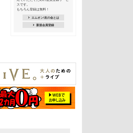
スです。
16:30
もちろん登録は無料！
Apple Music カウントダウン 20
エムオン!友の会とは
18:30
新規会員登録
あのころK-POPヒッツ! 2021年
19:00
韓ON! Countdown 10
20:00
J-POP最強カウントダウン20【歌詞入
り】
22:00
大人のための名曲セレクション ～バン
ド編～【歌詞入り】
22:30
今推したい! エムオン!おすすめミュー
ジックビデオ特集＜#28＞
23:00
METROCK 2026 ライブスペシャル＜
NEW BEAT SQUARE day2＞
24:30
あのころヒッツ! 2024年