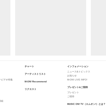
チャート
インフォメーション
ニュース&トピックス
アーティストリスト
お知らせ
クビデオ特集
M-ON! LIVE INFO!
M-ON! Recommend
プレゼント&ご招待
リクエスト
プレゼント
ご招待
番組
MUSIC ON! TV（エムオン!）とは？