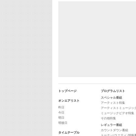
トップページ
プログラムリスト
スペシャル番組
オンエアリスト
アーティスト特集
昨日
アーティストミュージッ
今日
ミュージックビデオ特集
明日
その他特集
明後日
レギュラー番組
カウントダウン番組
タイムテーブル
トーク･バラエティ･情報