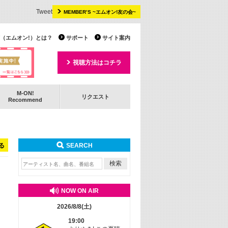
Tweet
MEMBER’S ~エムオン!友の会~
 TV（エムオン!）とは？
サポート
サイト案内
視聴方法はコチラ
M-ON!
リクエスト
Recommend
る
SEARCH
NOW ON AIR
2026/8/8(土)
19:00