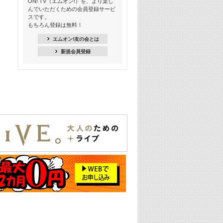
ON! TV（エムオン!）を、より楽し
21:00
んでいただくための会員登録サービ
季節を感じよう! シーズンソング特集
スです。
-8月編-【歌詞入り】
もちろん登録は無料！
21:30
エムオン!友の会とは
臨場感満載! 人気バンドのライブミュ
新規会員登録
ージックビデオ特集
22:00
今押さえるならコレ! 令和最新ヒット
ソング特集
23:00
BLACKPINK特集
24:00
K-POP 第3世代特集
24:30
K-POP 第4世代特集
25:00
あのころヒッツ! 一挙5時間！
2021→2025年