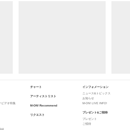
チャート
インフォメーション
ニュース&トピックス
アーティストリスト
お知らせ
クビデオ特集
M-ON! LIVE INFO!
M-ON! Recommend
プレゼント&ご招待
リクエスト
プレゼント
ご招待
番組