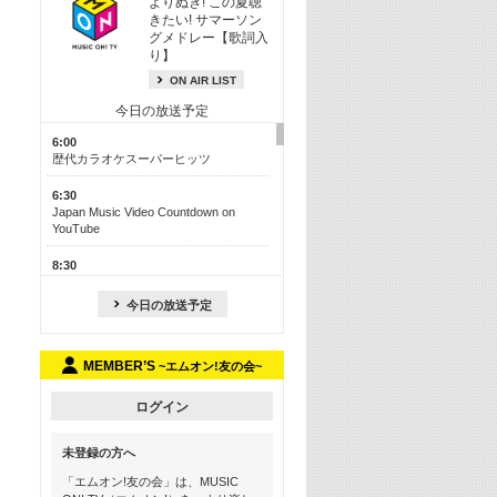
よりぬき! この夏聴
きたい! サマーソン
グメドレー【歌詞入
り】
ON AIR LIST
今日の放送予定
6:00
歴代カラオケスーパーヒッツ
6:30
Japan Music Video Countdown on
YouTube
8:30
J-POP最強カウントダウン50【歌詞入
り】
今日の放送予定
13:00
M-ON! カラオケカウントダウン 50
MEMBER’S
~エムオン!友の会~
17:30
Official髭男dism特集
ログイン
19:00
未登録の方へ
よりぬき! この夏聴きたい! サマーソン
グメドレー【歌詞入り】
「エムオン!友の会」は、MUSIC