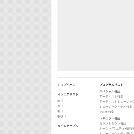
トップページ
プログラムリスト
スペシャル番組
オンエアリスト
アーティスト特集
昨日
アーティストミュージッ
今日
ミュージックビデオ特集
明日
その他特集
明後日
レギュラー番組
カウントダウン番組
タイムテーブル
トーク･バラエティ･情報
ミュージックビデオ番組