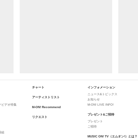
チャート
インフォメーション
ニュース&トピックス
アーティストリスト
お知らせ
クビデオ特集
M-ON! LIVE INFO!
M-ON! Recommend
プレゼント&ご招待
リクエスト
プレゼント
ご招待
番組
MUSIC ON! TV（エムオン!）とは？