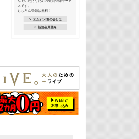
んでいただくための会員登録サービ
スです。
16:30
もちろん登録は無料！
Apple Music カウントダウン 20
エムオン!友の会とは
18:30
新規会員登録
あのころK-POPヒッツ! 2021年
19:00
韓ON! Countdown 10
20:00
J-POP最強カウントダウン20【歌詞入
り】
22:00
大人のための名曲セレクション ～バン
ド編～【歌詞入り】
22:30
今推したい! エムオン!おすすめミュー
ジックビデオ特集＜#28＞
23:00
METROCK 2026 ライブスペシャル＜
NEW BEAT SQUARE day2＞
24:30
あのころヒッツ! 2024年