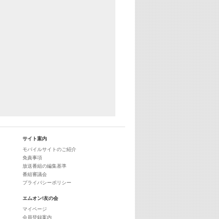
25:30
エムオン! ヒッツ
27:00
歴代カラオケスーパーヒッツ
28:00
M-ON! Countdown International 10
29:00
最新最強! 歌えるヒッツ
サイト案内
モバイルサイトのご紹介
免責事項
放送番組の編集基準
番組審議会
プライバシーポリシー
エムオン!友の会
マイページ
会員登録案内