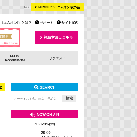
Tweet
MEMBER’S ~エムオン!友の会~
 TV（エムオン!）とは？
サポート
サイト案内
視聴方法はコチラ
M-ON!
リクエスト
Recommend
る
SEARCH
NOW ON AIR
2026/8/6(木)
20:00