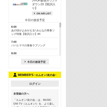
J-POP最強カウント
ダウン20【歌詞入
り】
ON AIR LIST
今日の放送予定
6:00
あの頃がよみがえる! みんなの青春ソ
ング特集【歌詞入り】#4
7:00
パパとママの青春ラブソング
8:00
あのころドラマヒッツ! 2013年
今日の放送予定
8:30
M-ON! カラオケカウントダウン 50
MEMBER’S
~エムオン!友の会~
13:00
歴代カラオケスーパーヒッツ
ログイン
13:30
LINE MUSICカウントダウン20
未登録の方へ
15:30
「エムオン!友の会」は、MUSIC
この夏聴きたい! サマーソングメドレ
ON! TV（エムオン!）を、より楽し
ー【歌詞入り】 #4