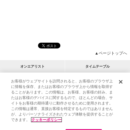
▲ページトップへ
オンエアリスト
タイムテーブル
プログラムリスト
チャート
お客様がウェブサイトを訪問されると、お客様のブラウザ上
に情報を保存、またはお客様のブラウザ上から情報を取得す
M-ON!
アーティストリスト
リクエスト
ることがあります。この情報は、お客様、お客様の好み、ま
RECOMMEND
たはお客様のデバイスに関するもので、ほとんどの場合、サ
イトをお客様の期待通りに動作させるために使用されます。
インフォメーション
|
プレゼント&ご招待
この情報は通常、直接お客様を特定するものではありません
MUSIC ON! TV（エムオン!）とは？
|
サポート
が、よりパーソナライズされたウェブ体験を提供することが
サイト案内
|
エムオン!友の会
|
クッキーの詳細
できます。
クッキーポリシー
M-ON! BOOKS
|
運営会社