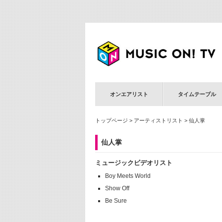
オンエアリスト
タイムテーブル
トップページ
>
アーティストリスト
> 仙人掌
仙人掌
ミュージックビデオリスト
Boy Meets World
Show Off
Be Sure