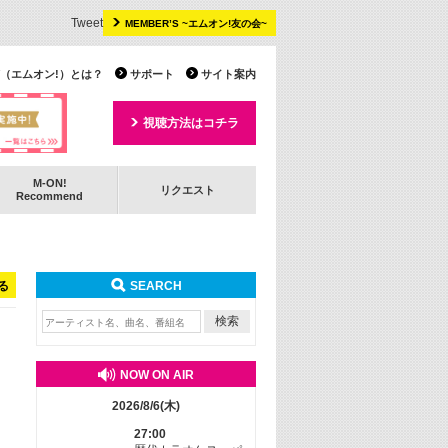
Tweet
MEMBER’S ~エムオン!友の会~
 TV（エムオン!）とは？
サポート
サイト案内
視聴方法はコチラ
M-ON!
リクエスト
Recommend
る
SEARCH
NOW ON AIR
2026/8/6(木)
27:00