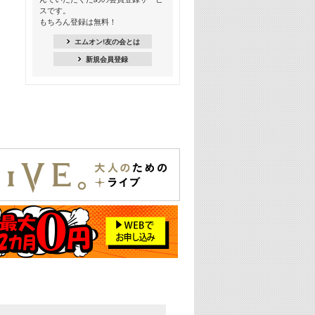
スです。
16:30
もちろん登録は無料！
Apple Music カウントダウン 20
エムオン!友の会とは
18:30
新規会員登録
あのころK-POPヒッツ! 2021年
19:00
韓ON! Countdown 10
20:00
J-POP最強カウントダウン20【歌詞入
り】
22:00
大人のための名曲セレクション ～バン
ド編～【歌詞入り】
22:30
今推したい! エムオン!おすすめミュー
ジックビデオ特集＜#28＞
23:00
METROCK 2026 ライブスペシャル＜
NEW BEAT SQUARE day2＞
24:30
あのころヒッツ! 2024年