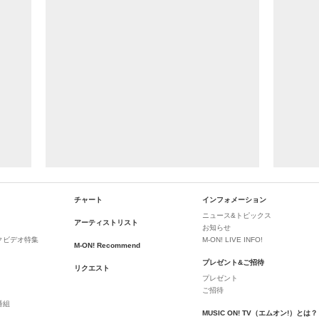
チャート
インフォメーション
ニュース&トピックス
アーティストリスト
お知らせ
クビデオ特集
M-ON! LIVE INFO!
M-ON! Recommend
プレゼント&ご招待
リクエスト
プレゼント
ご招待
番組
MUSIC ON! TV（エムオン!）とは？