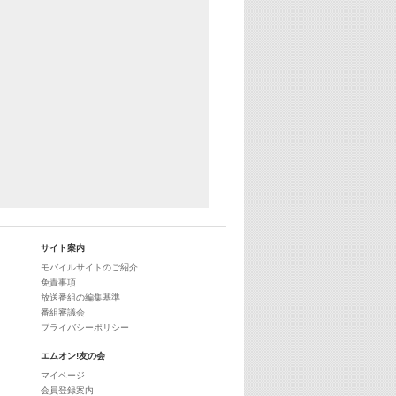
25:30
エムオン! ヒッツ
27:00
歴代カラオケスーパーヒッツ
28:00
M-ON! Countdown International 10
29:00
最新最強! 歌えるヒッツ
サイト案内
モバイルサイトのご紹介
免責事項
放送番組の編集基準
番組審議会
プライバシーポリシー
エムオン!友の会
マイページ
会員登録案内