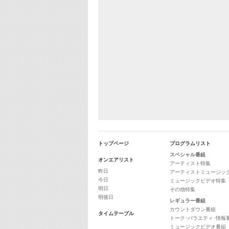
トップページ
プログラムリスト
スペシャル番組
オンエアリスト
アーティスト特集
昨日
アーティストミュージッ
今日
ミュージックビデオ特集
明日
その他特集
明後日
レギュラー番組
カウントダウン番組
タイムテーブル
トーク･バラエティ･情報
ミュージックビデオ番組