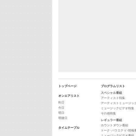
トップページ
プログラムリスト
スペシャル番組
オンエアリスト
アーティスト特集
昨日
アーティストミュージッ
今日
ミュージックビデオ特集
明日
その他特集
明後日
レギュラー番組
カウントダウン番組
タイムテーブル
トーク･バラエティ･情報
ミュージックビデオ番組