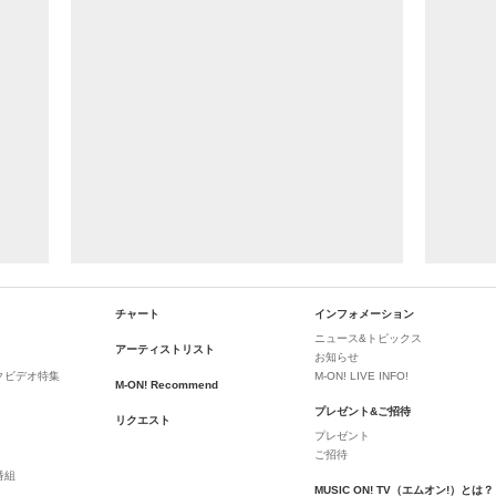
チャート
インフォメーション
ニュース&トピックス
アーティストリスト
お知らせ
クビデオ特集
M-ON! LIVE INFO!
M-ON! Recommend
プレゼント&ご招待
リクエスト
プレゼント
ご招待
番組
MUSIC ON! TV（エムオン!）とは？