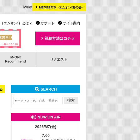
Tweet
MEMBER’S ~エムオン!友の会~
 TV（エムオン!）とは？
サポート
サイト案内
視聴方法はコチラ
M-ON!
リクエスト
Recommend
る
SEARCH
NOW ON AIR
2026/8/7(金)
7:00