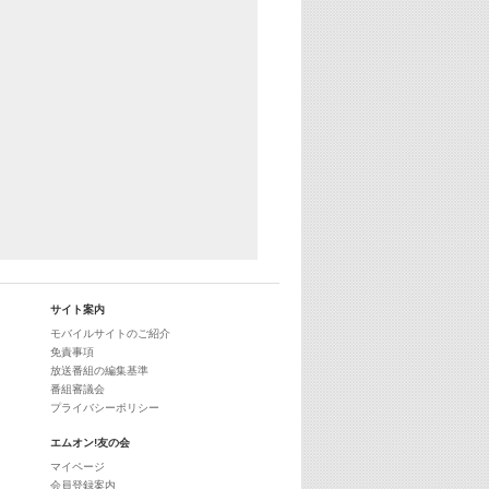
29:00
最新最強! 歌えるヒッツ
サイト案内
モバイルサイトのご紹介
免責事項
放送番組の編集基準
番組審議会
プライバシーポリシー
エムオン!友の会
マイページ
会員登録案内