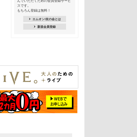
んでいただくための会員登録サービ
18:30
スです。
M-ON! Countdown K
もちろん登録は無料！
20:00
エムオン!友の会とは
M-ON! カラオケカウントダウン 20
新規会員登録
22:00
耳に残る歴代CMソングメドレー
22:30
フェスで見たい! 人気アーティストの
ライブミュージックビデオ特集
23:00
SUPER EIGHT特集
24:00
あのころヒッツ! 2025年
25:00
エムオン! ヒッツ
26:00
歴代カラオケスーパーヒッツ
27:00
Japan Music Video Countdown on
YouTube