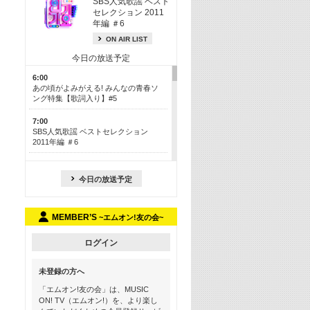
SBS人気歌謡 ベスト
セレクション 2011
年編 ＃6
ON AIR LIST
今日の放送予定
6:00
あの頃がよみがえる! みんなの青春ソ
ング特集【歌詞入り】#5
7:00
SBS人気歌謡 ベストセレクション
2011年編 ＃6
8:30
今も昔も愛される鉄板カラオケメドレ
今日の放送予定
ー【歌詞入り】 一挙5時間！
13:30
MEMBER’S
~エムオン!友の会~
Apple Music カウントダウン 20
15:30
ログイン
この夏聴きたい! サマーソングメドレ
ー【歌詞入り】 #5
未登録の方へ
16:30
「エムオン!友の会」は、MUSIC
あのころK-POPヒッツ! 2018→2021年
ON! TV（エムオン!）を、より楽し