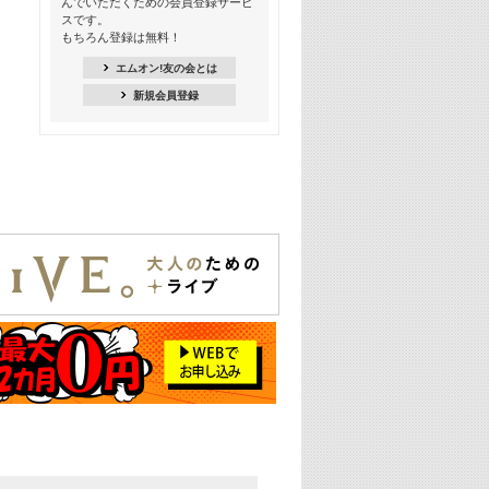
んでいただくための会員登録サービ
スです。
16:30
もちろん登録は無料！
Apple Music カウントダウン 20
エムオン!友の会とは
18:30
新規会員登録
あのころK-POPヒッツ! 2021年
19:00
韓ON! Countdown 10
20:00
J-POP最強カウントダウン20【歌詞入
り】
22:00
大人のための名曲セレクション ～バン
ド編～【歌詞入り】
22:30
今推したい! エムオン!おすすめミュー
ジックビデオ特集＜#28＞
23:00
METROCK 2026 ライブスペシャル＜
NEW BEAT SQUARE day2＞
24:30
あのころヒッツ! 2024年