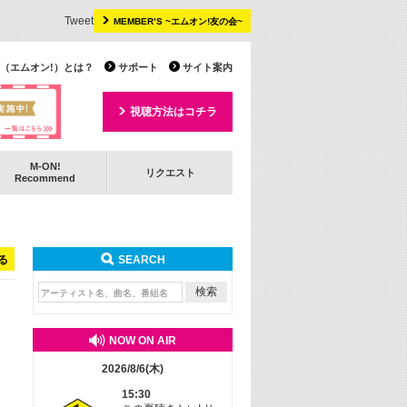
Tweet
MEMBER’S ~エムオン!友の会~
 TV（エムオン!）とは？
サポート
サイト案内
視聴方法はコチラ
M-ON!
リクエスト
Recommend
る
SEARCH
NOW ON AIR
2026/8/6(木)
15:30