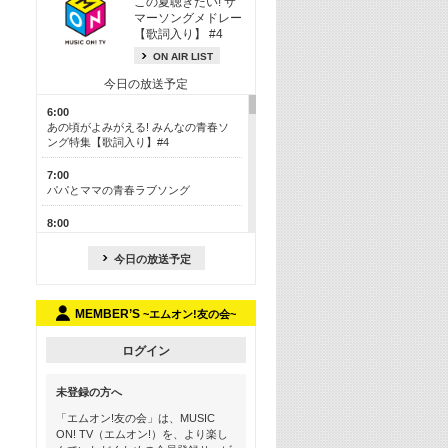
この夏聴きたい! サ
マーソングメドレー
【歌詞入り】 #4
ON AIR LIST
今日の放送予定
6:00
あの頃がよみがえる! みんなの青春ソ
ング特集【歌詞入り】#4
7:00
パパとママの青春ラブソング
8:00
あのころドラマヒッツ! 2013年
今日の放送予定
8:30
M-ON! カラオケカウントダウン 50
MEMBER’S
~エムオン!友の会~
13:00
歴代カラオケスーパーヒッツ
ログイン
13:30
LINE MUSICカウントダウン20
未登録の方へ
15:30
「エムオン!友の会」は、MUSIC
この夏聴きたい! サマーソングメドレ
ON! TV（エムオン!）を、より楽し
ー【歌詞入り】 #4