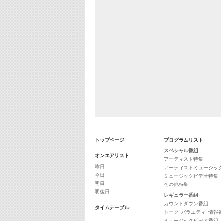
トップページ
プログラムリスト
スペシャル番組
オンエアリスト
アーティスト特集
昨日
アーティストミュージッ
今日
ミュージックビデオ特集
明日
その他特集
明後日
レギュラー番組
カウントダウン番組
タイムテーブル
トーク･バラエティ･情報
ミュージックビデオ番組