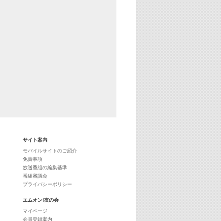
25:30
エムオン! ヒッツ
27:00
歴代カラオケスーパーヒッツ
28:00
M-ON! Countdown International 10
29:00
最新最強! 歌えるヒッツ
サイト案内
モバイルサイトのご紹介
免責事項
放送番組の編集基準
番組審議会
プライバシーポリシー
エムオン!友の会
マイページ
会員登録案内