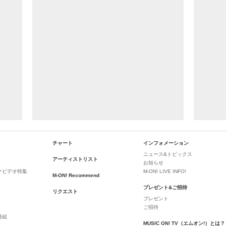
チャート
インフォメーション
ニュース&トピックス
アーティストリスト
お知らせ
クビデオ特集
M-ON! LIVE INFO!
M-ON! Recommend
プレゼント&ご招待
リクエスト
プレゼント
ご招待
番組
MUSIC ON! TV（エムオン!）とは？