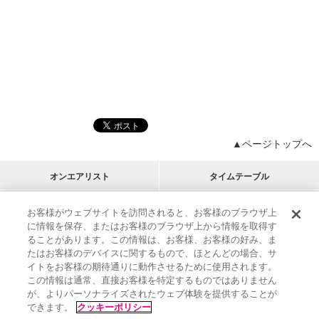
▲ページトップへ
オンエアリスト
タイムテーブル
プログラムリスト
チャート
お客様がウェブサイトを訪問されると、お客様のブラウザ上
に情報を保存、またはお客様のブラウザ上から情報を取得す
M-ON!
アーティストリスト
リクエスト
ることがあります。この情報は、お客様、お客様の好み、ま
RECOMMEND
たはお客様のデバイスに関するもので、ほとんどの場合、サ
イトをお客様の期待通りに動作させるために使用されます。
インフォメーション
|
プレゼント&ご招待
この情報は通常、直接お客様を特定するものではありません
MUSIC ON! TV（エムオン!）とは？
|
サポート
が、よりパーソナライズされたウェブ体験を提供することが
サイト案内
|
エムオン!友の会
|
クッキーの詳細
できます。
クッキーポリシー