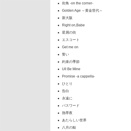
街角 -on the corner-
Golden Age ～黄金世代～
新大阪
Right on,Babe
星屑の街
エスコート
Get me on
誓い
約束の季節
Ull Be Mine
Promise -a cappella-
ひとり
告白
永遠に
パスワード
熱帯夜
あたらしい世界
八月の鯨