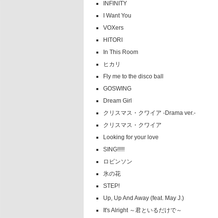
INFINITY
I Want You
VOXers
HITORI
In This Room
ヒカリ
Fly me to the disco ball
GOSWING
Dream Girl
クリスマス・クワイア -Drama ver.-
クリスマス・クワイア
Looking for your love
SING!!!!!
ロビンソン
氷の花
STEP!
Up, Up And Away (feat. May J.)
It's Alright ～君といるだけで～