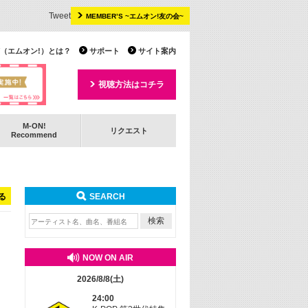
Tweet
MEMBER’S ~エムオン!友の会~
 TV（エムオン!）とは？
サポート
サイト案内
視聴方法はコチラ
M-ON!
リクエスト
Recommend
る
SEARCH
NOW ON AIR
2026/8/8(土)
24:00