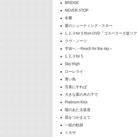
BRIDGE
NEVER STOP
冬響
愛のシューティング・スター
1, 2, 3 for 5 from DVD「ゴスペラーズ
ラヴ・ノーツ
宇宙へ ～Reach for the sky～
1, 2, 3 for 5
Sky High
ローレライ
青い鳥
言葉にすれば
大きな栗の木の下で
Platinum Kiss
陽のあたる坂道
風をつかまえて
一筋の軌跡
ミモザ