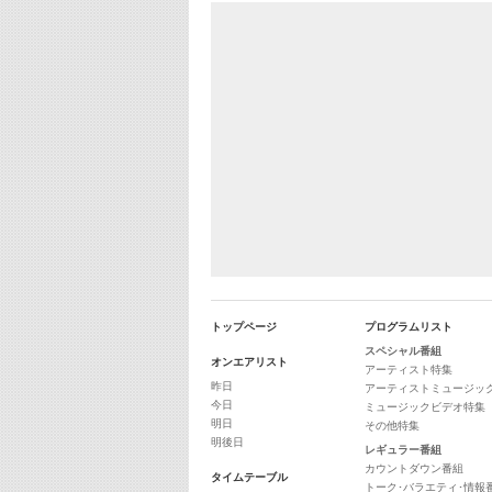
トップページ
プログラムリスト
スペシャル番組
オンエアリスト
アーティスト特集
昨日
アーティストミュージッ
今日
ミュージックビデオ特集
明日
その他特集
明後日
レギュラー番組
カウントダウン番組
タイムテーブル
トーク･バラエティ･情報