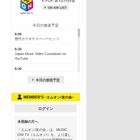
K-POP 第3世代特集
ON AIR LIST
今日の放送予定
6:00
歴代カラオケスーパーヒッツ
6:30
Japan Music Video Countdown on
YouTube
8:30
J-POP最強カウントダウン50【歌詞入
り】
今日の放送予定
13:00
M-ON! カラオケカウントダウン 50
MEMBER’S
~エムオン!友の会~
17:30
Official髭男dism特集
ログイン
19:00
未登録の方へ
よりぬき! この夏聴きたい! サマーソン
グメドレー【歌詞入り】
「エムオン!友の会」は、MUSIC
ON! TV（エムオン!）を、より楽し
21:00
んでいただくための会員登録サービ