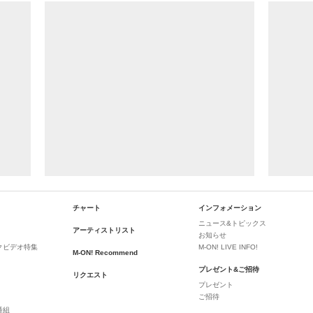
チャート
インフォメーション
ニュース&トピックス
アーティストリスト
お知らせ
クビデオ特集
M-ON! LIVE INFO!
M-ON! Recommend
プレゼント&ご招待
リクエスト
プレゼント
ご招待
番組