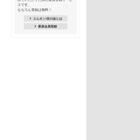
季節を感じよう! シーズンソング特集
スです。
-8月編-【歌詞入り】
もちろん登録は無料！
21:30
エムオン!友の会とは
臨場感満載! 人気バンドのライブミュ
新規会員登録
ージックビデオ特集
22:00
今押さえるならコレ! 令和最新ヒット
ソング特集
23:00
BLACKPINK特集
24:00
K-POP 第3世代特集
24:30
K-POP 第4世代特集
25:00
あのころヒッツ! 一挙5時間！
2021→2025年