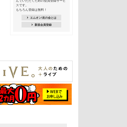
んでいただくための会員登録サービ
スです。
16:30
もちろん登録は無料！
Apple Music カウントダウン 20
エムオン!友の会とは
18:30
新規会員登録
あのころK-POPヒッツ! 2021年
19:00
韓ON! Countdown 10
20:00
J-POP最強カウントダウン20【歌詞入
り】
22:00
大人のための名曲セレクション ～バン
ド編～【歌詞入り】
22:30
今推したい! エムオン!おすすめミュー
ジックビデオ特集＜#28＞
23:00
METROCK 2026 ライブスペシャル＜
NEW BEAT SQUARE day2＞
24:30
あのころヒッツ! 2024年