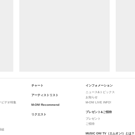
チャート
インフォメーション
ニュース&トピックス
アーティストリスト
お知らせ
クビデオ特集
M-ON! LIVE INFO!
M-ON! Recommend
プレゼント&ご招待
リクエスト
プレゼント
ご招待
番組
MUSIC ON! TV（エムオン!）とは？