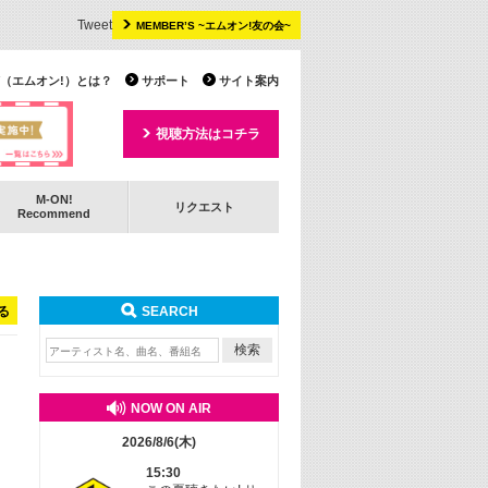
Tweet
MEMBER’S ~エムオン!友の会~
 TV（エムオン!）とは？
サポート
サイト案内
視聴方法はコチラ
M-ON!
リクエスト
Recommend
る
SEARCH
NOW ON AIR
2026/8/6(木)
15:30