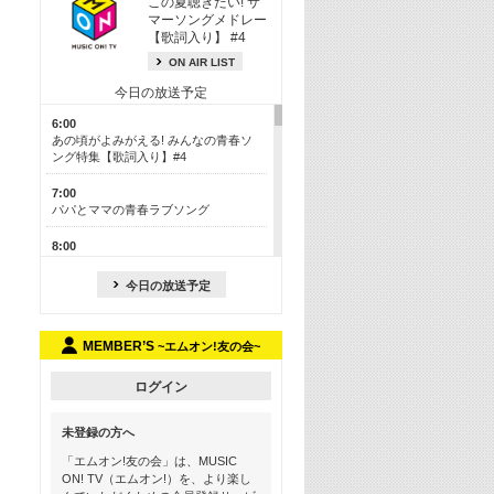
この夏聴きたい! サ
マーソングメドレー
【歌詞入り】 #4
ON AIR LIST
今日の放送予定
6:00
あの頃がよみがえる! みんなの青春ソ
ング特集【歌詞入り】#4
7:00
パパとママの青春ラブソング
8:00
あのころドラマヒッツ! 2013年
今日の放送予定
8:30
M-ON! カラオケカウントダウン 50
MEMBER’S
~エムオン!友の会~
13:00
歴代カラオケスーパーヒッツ
ログイン
13:30
LINE MUSICカウントダウン20
未登録の方へ
15:30
「エムオン!友の会」は、MUSIC
この夏聴きたい! サマーソングメドレ
ON! TV（エムオン!）を、より楽し
ー【歌詞入り】 #4