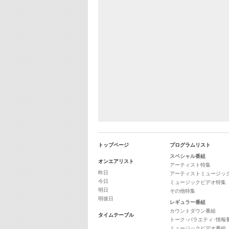
トップページ
プログラムリスト
スペシャル番組
オンエアリスト
アーティスト特集
昨日
アーティストミュージッ
今日
ミュージックビデオ特集
明日
その他特集
明後日
レギュラー番組
カウントダウン番組
タイムテーブル
トーク･バラエティ･情報
ミュージックビデオ番組