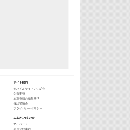
25:30
エムオン! ヒッツ
27:00
歴代カラオケスーパーヒッツ
28:00
M-ON! Countdown International 10
29:00
最新最強! 歌えるヒッツ
サイト案内
モバイルサイトのご紹介
免責事項
放送番組の編集基準
番組審議会
プライバシーポリシー
エムオン!友の会
マイページ
会員登録案内