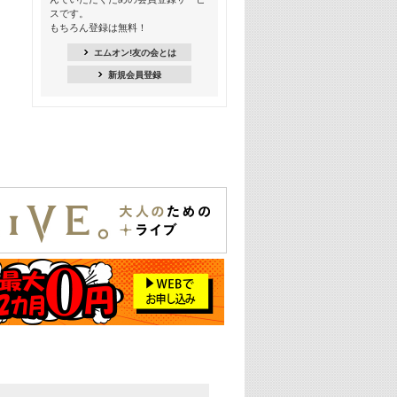
Kis-My-Ft2特集
スです。
もちろん登録は無料！
20:00
NEWS特集
エムオン!友の会とは
新規会員登録
21:00
大人気! 映画主題歌特集
22:30
上半期を総ざらい! 2026年の注目アー
ティスト特集
23:00
エムオン! ビッグヒッツ
25:00
この夏聴きたい! サマーソングメドレ
ー【歌詞入り】 一挙5時間！