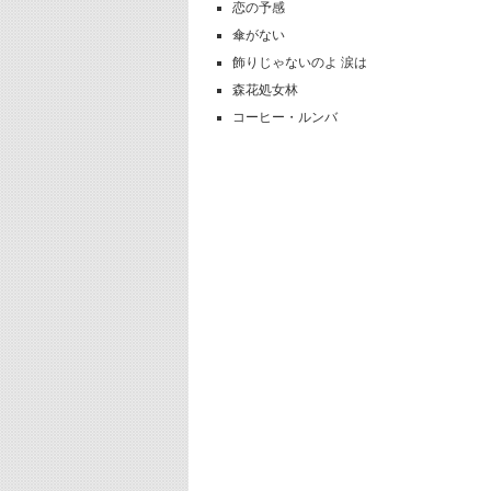
恋の予感
傘がない
飾りじゃないのよ 涙は
森花処女林
コーヒー・ルンバ