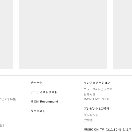
チャート
インフォメーション
ニュース&トピックス
アーティストリスト
お知らせ
クビデオ特集
M-ON! LIVE INFO!
M-ON! Recommend
プレゼント&ご招待
リクエスト
プレゼント
ご招待
番組
MUSIC ON! TV（エムオン!）とは？