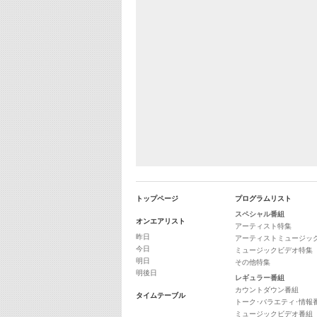
トップページ
プログラムリスト
スペシャル番組
オンエアリスト
アーティスト特集
昨日
アーティストミュージッ
今日
ミュージックビデオ特集
明日
その他特集
明後日
レギュラー番組
カウントダウン番組
タイムテーブル
トーク･バラエティ･情報
ミュージックビデオ番組