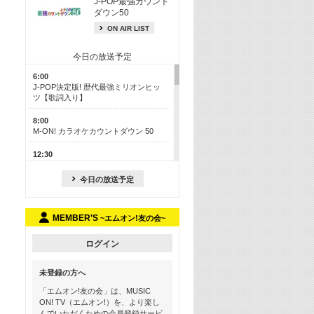
J-POP最強カウント
ダウン50
ON AIR LIST
今日の放送予定
6:00
J-POP決定版! 歴代最強ミリオンヒッ
ツ【歌詞入り】
8:00
M-ON! カラオケカウントダウン 50
12:30
J-POP最強カウントダウン50
今日の放送予定
17:00
ONE OK ROCK特集
MEMBER’S
~エムオン!友の会~
18:30
お家でフェス気分を味わおう! ライブ
映像スペシャル
ログイン
19:00
未登録の方へ
Hits ON! 最新アニメ主題歌特集 ＜＃
17＞
「エムオン!友の会」は、MUSIC
ON! TV（エムオン!）を、より楽し
19:30
んでいただくための会員登録サービ