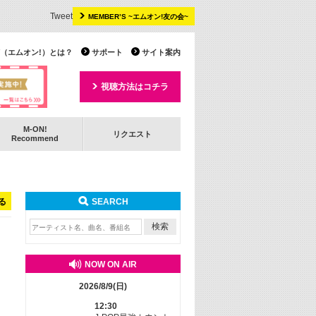
Tweet
MEMBER’S ~エムオン!友の会~
 TV（エムオン!）とは？
サポート
サイト案内
視聴方法はコチラ
M-ON!
リクエスト
Recommend
る
SEARCH
NOW ON AIR
2026/8/9(日)
12:30