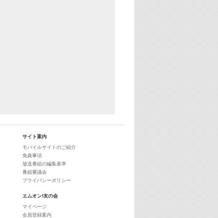
29:00
最新最強! 歌えるヒッツ
サイト案内
モバイルサイトのご紹介
免責事項
放送番組の編集基準
番組審議会
プライバシーポリシー
エムオン!友の会
マイページ
会員登録案内