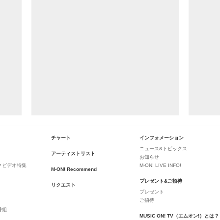
チャート
インフォメーション
ニュース&トピックス
アーティストリスト
お知らせ
クビデオ特集
M-ON! LIVE INFO!
M-ON! Recommend
プレゼント&ご招待
リクエスト
プレゼント
ご招待
番組
MUSIC ON! TV（エムオン!）とは？