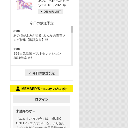
あのころK-POPヒッ
ツ! 2018→2021年
ON AIR LIST
今日の放送予定
6:00
あの頃がよみがえる! みんなの青春ソ
ング特集【歌詞入り】#5
7:00
SBS人気歌謡 ベストセレクション
2011年編 ＃6
8:30
今も昔も愛される鉄板カラオケメドレ
今日の放送予定
ー【歌詞入り】 一挙5時間！
13:30
MEMBER’S
~エムオン!友の会~
Apple Music カウントダウン 20
15:30
ログイン
この夏聴きたい! サマーソングメドレ
ー【歌詞入り】 #5
未登録の方へ
16:30
「エムオン!友の会」は、MUSIC
あのころK-POPヒッツ! 2018→2021年
ON! TV（エムオン!）を、より楽し
んでいただくための会員登録サービ