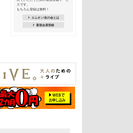
18:30
スです。
M-ON! Countdown K
もちろん登録は無料！
20:00
エムオン!友の会とは
M-ON! カラオケカウントダウン 20
新規会員登録
22:00
耳に残る歴代CMソングメドレー
22:30
フェスで見たい! 人気アーティストの
ライブミュージックビデオ特集
23:00
SUPER EIGHT特集
24:00
あのころヒッツ! 2025年
25:00
エムオン! ヒッツ
26:00
歴代カラオケスーパーヒッツ
27:00
Japan Music Video Countdown on
YouTube