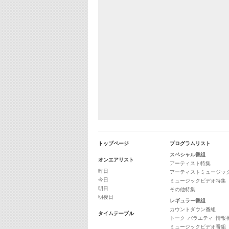
トップページ
プログラムリスト
スペシャル番組
オンエアリスト
アーティスト特集
昨日
アーティストミュージッ
今日
ミュージックビデオ特集
明日
その他特集
明後日
レギュラー番組
カウントダウン番組
タイムテーブル
トーク･バラエティ･情報
ミュージックビデオ番組