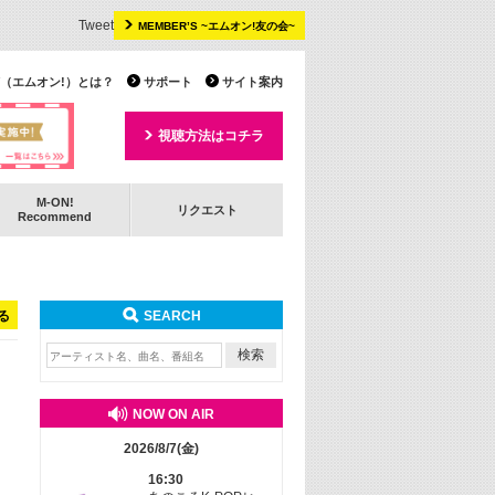
Tweet
MEMBER’S ~エムオン!友の会~
 TV（エムオン!）とは？
サポート
サイト案内
視聴方法はコチラ
M-ON!
リクエスト
Recommend
る
SEARCH
NOW ON AIR
2026/8/7(金)
16:30