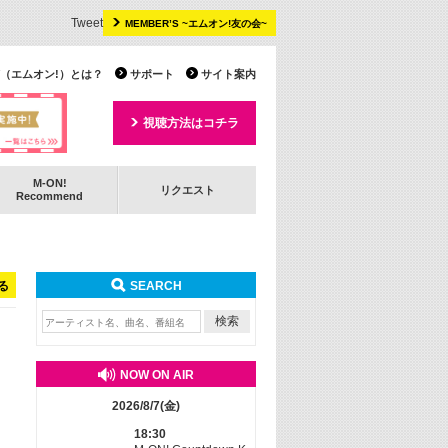
Tweet
MEMBER’S ~エムオン!友の会~
 TV（エムオン!）とは？
サポート
サイト案内
視聴方法はコチラ
M-ON!
リクエスト
Recommend
る
SEARCH
NOW ON AIR
2026/8/7(金)
18:30