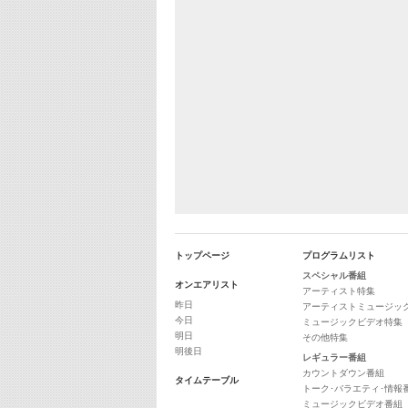
トップページ
プログラムリスト
スペシャル番組
オンエアリスト
アーティスト特集
昨日
アーティストミュージッ
今日
ミュージックビデオ特集
明日
その他特集
明後日
レギュラー番組
カウントダウン番組
タイムテーブル
トーク･バラエティ･情報
ミュージックビデオ番組