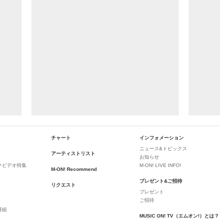
チャート
インフォメーション
ニュース&トピックス
アーティストリスト
お知らせ
クビデオ特集
M-ON! LIVE INFO!
M-ON! Recommend
プレゼント&ご招待
リクエスト
プレゼント
ご招待
番組
MUSIC ON! TV（エムオン!）とは？