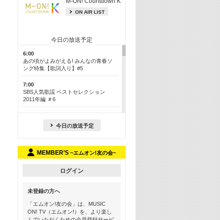
M-ON! Countdown K
ON AIR LIST
今日の放送予定
6:00
あの頃がよみがえる! みんなの青春ソ
ング特集【歌詞入り】#5
7:00
SBS人気歌謡 ベストセレクション
2011年編 ＃6
8:30
今も昔も愛される鉄板カラオケメドレ
今日の放送予定
ー【歌詞入り】 一挙5時間！
13:30
MEMBER’S
~エムオン!友の会~
Apple Music カウントダウン 20
15:30
ログイン
この夏聴きたい! サマーソングメドレ
ー【歌詞入り】 #5
未登録の方へ
16:30
「エムオン!友の会」は、MUSIC
あのころK-POPヒッツ! 2018→2021年
ON! TV（エムオン!）を、より楽し
んでいただくための会員登録サービ