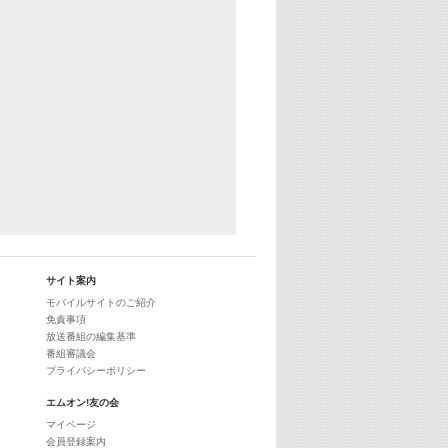
29:00
最新最強! 歌えるヒッツ
サイト案内
モバイルサイトのご紹介
免責事項
放送番組の編集基準
番組審議会
プライバシーポリシー
エムオン!友の会
マイページ
会員登録案内