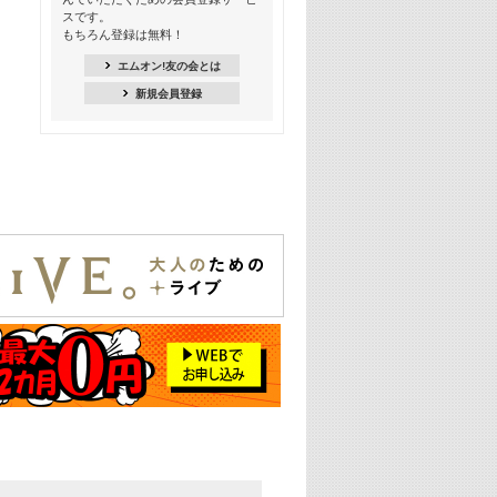
18:30
スです。
M-ON! Countdown K
もちろん登録は無料！
20:00
エムオン!友の会とは
M-ON! カラオケカウントダウン 20
新規会員登録
22:00
耳に残る歴代CMソングメドレー
22:30
フェスで見たい! 人気アーティストの
ライブミュージックビデオ特集
23:00
SUPER EIGHT特集
24:00
あのころヒッツ! 2025年
25:00
エムオン! ヒッツ
26:00
歴代カラオケスーパーヒッツ
27:00
Japan Music Video Countdown on
YouTube