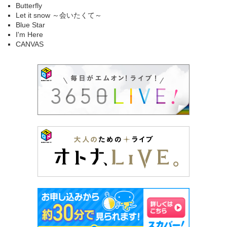
Butterfly
Let it snow ～会いたくて～
Blue Star
I'm Here
CANVAS