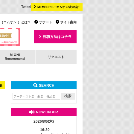
Tweet
MEMBER’S ~エムオン!友の会~
 TV（エムオン!）とは？
サポート
サイト案内
視聴方法はコチラ
M-ON!
リクエスト
Recommend
る
SEARCH
NOW ON AIR
2026/8/6(木)
16:30