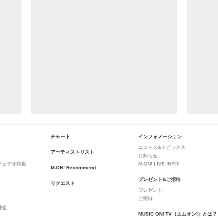
チャート
インフォメーション
ニュース&トピックス
アーティストリスト
お知らせ
クビデオ特集
M-ON! LIVE INFO!
M-ON! Recommend
プレゼント&ご招待
リクエスト
プレゼント
ご招待
番組
MUSIC ON! TV（エムオン!）とは？