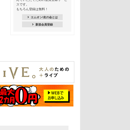
スです。
16:30
もちろん登録は無料！
Apple Music カウントダウン 20
エムオン!友の会とは
18:30
新規会員登録
あのころK-POPヒッツ! 2021年
19:00
韓ON! Countdown 10
20:00
J-POP最強カウントダウン20【歌詞入
り】
22:00
大人のための名曲セレクション ～バン
ド編～【歌詞入り】
22:30
今推したい! エムオン!おすすめミュー
ジックビデオ特集＜#28＞
23:00
METROCK 2026 ライブスペシャル＜
NEW BEAT SQUARE day2＞
24:30
あのころヒッツ! 2024年