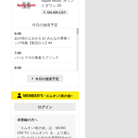
Apple Music カウン
トダウン 20
ON AIR LIST
今日の放送予定
6:00
あの頃がよみがえる! みんなの青春ソ
ング特集【歌詞入り】#4
7:00
パパとママの青春ラブソング
8:00
あのころドラマヒッツ! 2013年
今日の放送予定
8:30
M-ON! カラオケカウントダウン 50
MEMBER’S
~エムオン!友の会~
13:00
歴代カラオケスーパーヒッツ
ログイン
13:30
LINE MUSICカウントダウン20
未登録の方へ
15:30
「エムオン!友の会」は、MUSIC
この夏聴きたい! サマーソングメドレ
ON! TV（エムオン!）を、より楽し
ー【歌詞入り】 #4
んでいただくための会員登録サービ