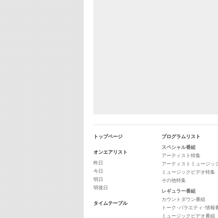
トップページ
プログラムリスト
スペシャル番組
オンエアリスト
アーティスト特集
昨日
アーティストミュージッ
今日
ミュージックビデオ特集
明日
その他特集
明後日
レギュラー番組
カウントダウン番組
タイムテーブル
トーク･バラエティ･情報
ミュージックビデオ番組