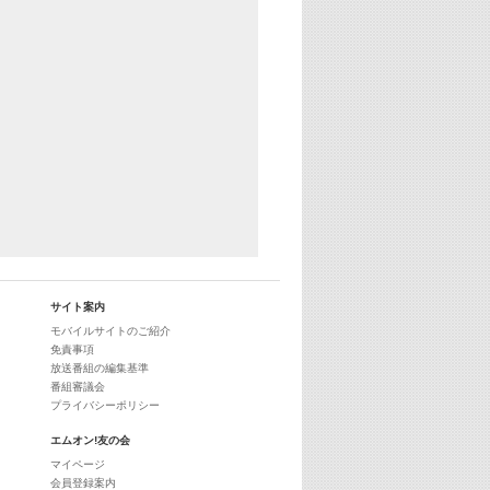
25:30
エムオン! ヒッツ
27:00
歴代カラオケスーパーヒッツ
28:00
M-ON! Countdown International 10
29:00
最新最強! 歌えるヒッツ
サイト案内
モバイルサイトのご紹介
免責事項
放送番組の編集基準
番組審議会
プライバシーポリシー
エムオン!友の会
マイページ
会員登録案内