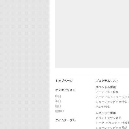
トップページ
プログラムリスト
スペシャル番組
オンエアリスト
アーティスト特集
昨日
アーティストミュージッ
今日
ミュージックビデオ特集
明日
その他特集
明後日
レギュラー番組
カウントダウン番組
タイムテーブル
トーク･バラエティ･情報
ミュージックビデオ番組