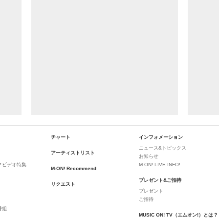
チャート
インフォメーション
ニュース&トピックス
アーティストリスト
お知らせ
クビデオ特集
M-ON! LIVE INFO!
M-ON! Recommend
プレゼント&ご招待
リクエスト
プレゼント
ご招待
番組
MUSIC ON! TV（エムオン!）とは？