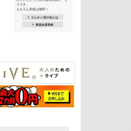
18:30
スです。
M-ON! Countdown K
もちろん登録は無料！
20:00
エムオン!友の会とは
M-ON! カラオケカウントダウン 20
新規会員登録
22:00
耳に残る歴代CMソングメドレー
22:30
フェスで見たい! 人気アーティストの
ライブミュージックビデオ特集
23:00
SUPER EIGHT特集
24:00
あのころヒッツ! 2025年
25:00
エムオン! ヒッツ
26:00
歴代カラオケスーパーヒッツ
27:00
Japan Music Video Countdown on
YouTube