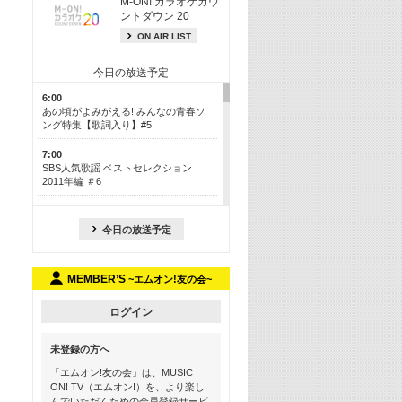
M-ON! カラオケカウ
ントダウン 20
ON AIR LIST
今日の放送予定
6:00
あの頃がよみがえる! みんなの青春ソ
ング特集【歌詞入り】#5
7:00
SBS人気歌謡 ベストセレクション
2011年編 ＃6
8:30
今も昔も愛される鉄板カラオケメドレ
今日の放送予定
ー【歌詞入り】 一挙5時間！
13:30
MEMBER’S
~エムオン!友の会~
Apple Music カウントダウン 20
15:30
ログイン
この夏聴きたい! サマーソングメドレ
ー【歌詞入り】 #5
未登録の方へ
16:30
「エムオン!友の会」は、MUSIC
あのころK-POPヒッツ! 2018→2021年
ON! TV（エムオン!）を、より楽し
んでいただくための会員登録サービ