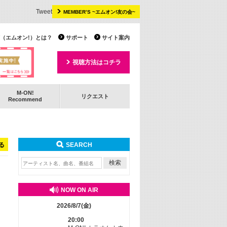
Tweet
MEMBER’S ~エムオン!友の会~
 TV（エムオン!）とは？
サポート
サイト案内
視聴方法はコチラ
M-ON!
リクエスト
Recommend
る
SEARCH
NOW ON AIR
2026/8/7(金)
20:00