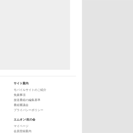
29:00
最新最強! 歌えるヒッツ
サイト案内
モバイルサイトのご紹介
免責事項
放送番組の編集基準
番組審議会
プライバシーポリシー
エムオン!友の会
マイページ
会員登録案内