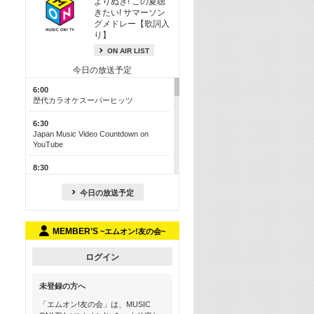
よりぬき! この夏聴
きたい! サマーソン
グメドレー【歌詞入
り】
ON AIR LIST
今日の放送予定
6:00
歴代カラオケスーパーヒッツ
6:30
Japan Music Video Countdown on
YouTube
8:30
J-POP最強カウントダウン50【歌詞入
り】
今日の放送予定
13:00
M-ON! カラオケカウントダウン 50
MEMBER’S
~エムオン!友の会~
17:30
Official髭男dism特集
ログイン
19:00
未登録の方へ
よりぬき! この夏聴きたい! サマーソン
グメドレー【歌詞入り】
「エムオン!友の会」は、MUSIC