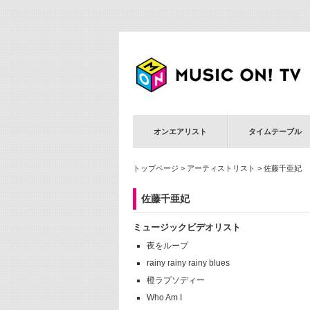
オンエアリスト
タイムテーブル
トップページ
>
アーティストリスト
> 佐藤千亜妃
佐藤千亜妃
ミュージックビデオリスト
夜をループ
rainy rainy rainy blues
橙ラプソディー
Who Am I