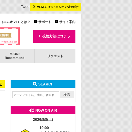
Tweet
MEMBER’S ~エムオン!友の会~
 TV（エムオン!）とは？
サポート
サイト案内
視聴方法はコチラ
M-ON!
リクエスト
Recommend
る
SEARCH
NOW ON AIR
2026/8/8(土)
19:00