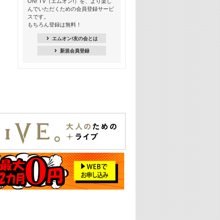
ON! TV（エムオン!）を、より楽し
21:00
んでいただくための会員登録サービ
季節を感じよう! シーズンソング特集
スです。
-8月編-【歌詞入り】
もちろん登録は無料！
21:30
エムオン!友の会とは
臨場感満載! 人気バンドのライブミュ
新規会員登録
ージックビデオ特集
22:00
今押さえるならコレ! 令和最新ヒット
ソング特集
23:00
BLACKPINK特集
24:00
K-POP 第3世代特集
24:30
K-POP 第4世代特集
25:00
あのころヒッツ! 一挙5時間！
2021→2025年