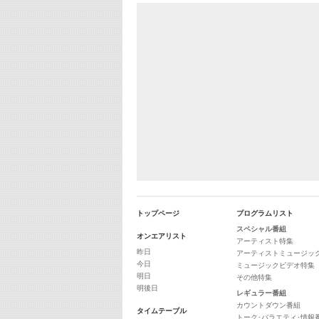
トップページ
プログラムリスト
スペシャル番組
オンエアリスト
アーティスト特集
昨日
アーティストミュージッ
今日
ミュージックビデオ特集
明日
その他特集
明後日
レギュラー番組
カウントダウン番組
タイムテーブル
トーク･バラエティ･情報