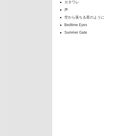
カタワレ
声
空から落ちる星のように
Bedtime Eyes
Summer Gate