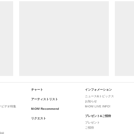
チャート
インフォメーション
ニュース&トピックス
アーティストリスト
お知らせ
クビデオ特集
M-ON! LIVE INFO!
M-ON! Recommend
プレゼント&ご招待
リクエスト
プレゼント
ご招待
番組