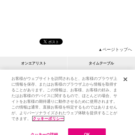
▲ページトップへ
オンエアリスト
タイムテーブル
プログラムリスト
チャート
お客様がウェブサイトを訪問されると、お客様のブラウザ上
に情報を保存、またはお客様のブラウザ上から情報を取得す
M-ON!
アーティストリスト
リクエスト
ることがあります。この情報は、お客様、お客様の好み、ま
RECOMMEND
たはお客様のデバイスに関するもので、ほとんどの場合、サ
イトをお客様の期待通りに動作させるために使用されます。
インフォメーション
|
プレゼント&ご招待
この情報は通常、直接お客様を特定するものではありません
MUSIC ON! TV（エムオン!）とは？
|
サポート
が、よりパーソナライズされたウェブ体験を提供することが
サイト案内
|
エムオン!友の会
|
クッキーの詳細
できます。
クッキーポリシー
M-ON! BOOKS
|
運営会社
クッキーの詳細
OK