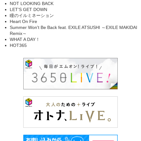
NOT LOOKING BACK
LET'S GET DOWN
瞳のイルミネーション
Heart On Fire
Summer Won't Be Back feat. EXILE ATSUSHI ～EXILE MAKIDAI
Remix～
WHAT A DAY！
HOT365