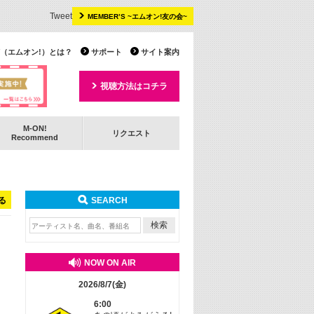
Tweet
MEMBER’S ~エムオン!友の会~
 TV（エムオン!）とは？
サポート
サイト案内
視聴方法はコチラ
M-ON!
リクエスト
Recommend
る
SEARCH
NOW ON AIR
2026/8/7(金)
6:00