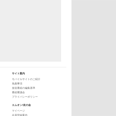
29:00
最新最強! 歌えるヒッツ
サイト案内
モバイルサイトのご紹介
免責事項
放送番組の編集基準
番組審議会
プライバシーポリシー
エムオン!友の会
マイページ
会員登録案内