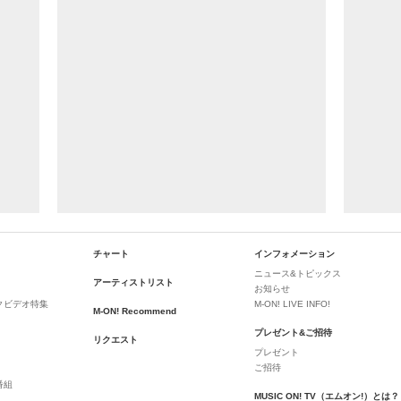
チャート
インフォメーション
ニュース&トピックス
アーティストリスト
お知らせ
クビデオ特集
M-ON! LIVE INFO!
M-ON! Recommend
プレゼント&ご招待
リクエスト
プレゼント
ご招待
番組
MUSIC ON! TV（エムオン!）とは？