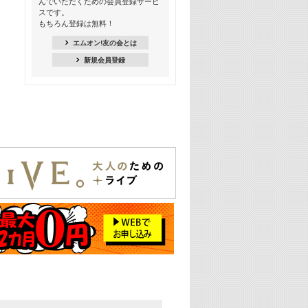
んでいただくための会員登録サービ
18:30
スです。
M-ON! Countdown K
もちろん登録は無料！
20:00
エムオン!友の会とは
M-ON! カラオケカウントダウン 20
新規会員登録
22:00
耳に残る歴代CMソングメドレー
22:30
フェスで見たい! 人気アーティストの
ライブミュージックビデオ特集
23:00
SUPER EIGHT特集
24:00
あのころヒッツ! 2025年
25:00
エムオン! ヒッツ
26:00
歴代カラオケスーパーヒッツ
27:00
Japan Music Video Countdown on
YouTube