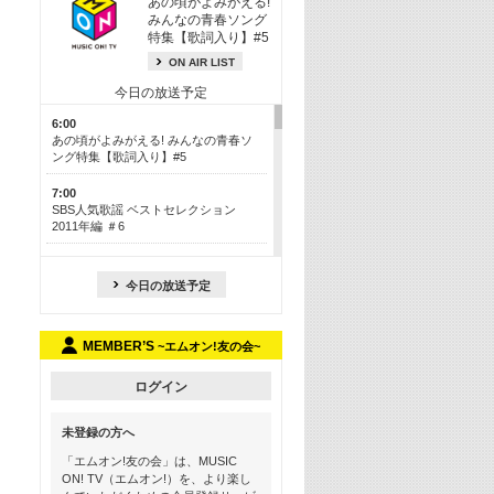
あの頃がよみがえる!
みんなの青春ソング
特集【歌詞入り】#5
ON AIR LIST
今日の放送予定
6:00
あの頃がよみがえる! みんなの青春ソ
ング特集【歌詞入り】#5
7:00
SBS人気歌謡 ベストセレクション
2011年編 ＃6
8:30
今も昔も愛される鉄板カラオケメドレ
今日の放送予定
ー【歌詞入り】 一挙5時間！
13:30
MEMBER’S
~エムオン!友の会~
Apple Music カウントダウン 20
15:30
ログイン
この夏聴きたい! サマーソングメドレ
ー【歌詞入り】 #5
未登録の方へ
16:30
「エムオン!友の会」は、MUSIC
あのころK-POPヒッツ! 2018→2021年
ON! TV（エムオン!）を、より楽し