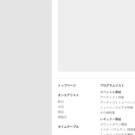
トップページ
プログラムリスト
スペシャル番組
オンエアリスト
アーティスト特集
昨日
アーティストミュージッ
今日
ミュージックビデオ特集
明日
その他特集
明後日
レギュラー番組
カウントダウン番組
タイムテーブル
トーク･バラエティ･情報
ミュージックビデオ番組