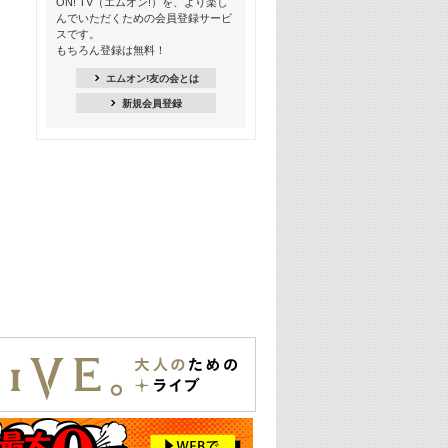
ON! TV（エムオン!）を、より楽し
んでいただくための会員登録サービ
18:30
スです。
M-ON! Countdown K
もちろん登録は無料！
20:00
エムオン!友の会とは
M-ON! カラオケカウントダウン 20
新規会員登録
22:00
耳に残る歴代CMソングメドレー
22:30
フェスで見たい! 人気アーティストの
ライブミュージックビデオ特集
23:00
SUPER EIGHT特集
24:00
あのころヒッツ! 2025年
25:00
エムオン! ヒッツ
26:00
歴代カラオケスーパーヒッツ
27:00
Japan Music Video Countdown on