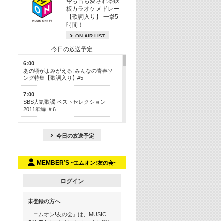
今も昔も愛される鉄
板カラオケメドレー
【歌詞入り】 一挙5
時間！
ON AIR LIST
今日の放送予定
6:00
あの頃がよみがえる! みんなの青春ソ
ング特集【歌詞入り】#5
7:00
SBS人気歌謡 ベストセレクション
2011年編 ＃6
8:30
今も昔も愛される鉄板カラオケメドレ
今日の放送予定
ー【歌詞入り】 一挙5時間！
13:30
MEMBER’S
~エムオン!友の会~
Apple Music カウントダウン 20
15:30
ログイン
この夏聴きたい! サマーソングメドレ
ー【歌詞入り】 #5
未登録の方へ
16:30
「エムオン!友の会」は、MUSIC
あのころK-POPヒッツ! 2018→2021年