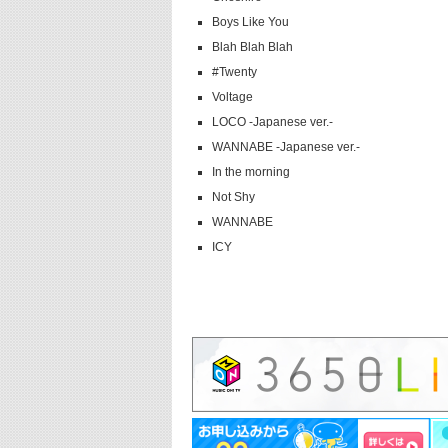
Boys Like You
Blah Blah Blah
#Twenty
Voltage
LOCO -Japanese ver.-
WANNABE -Japanese ver.-
In the morning
Not Shy
WANNABE
ICY