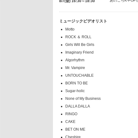
あのころK-POPヒ
8/7(金) 16:30～18:30
ミュージックビデオリスト
Motto
ROCK ＆ ROLL
Girls Will Be Girls
Imaginary Friend
Algorhythm
Mr. Vampire
UNTOUCHABLE
BORN TO BE
Sugar-holic
None of My Business
DALLA DALLA
RINGO
CAKE
BET ON ME
Cheshire