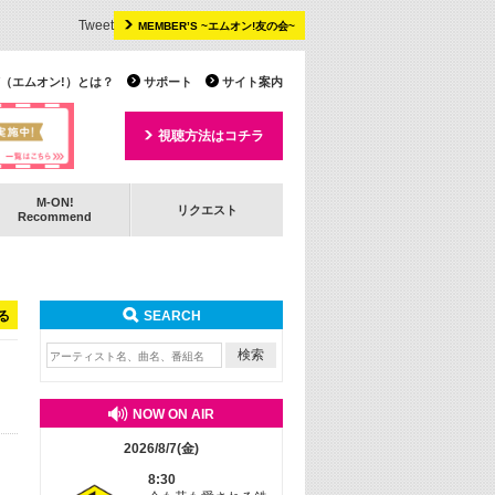
Tweet
MEMBER’S ~エムオン!友の会~
 TV（エムオン!）とは？
サポート
サイト案内
視聴方法はコチラ
M-ON!
リクエスト
Recommend
る
SEARCH
NOW ON AIR
2026/8/7(金)
8:30