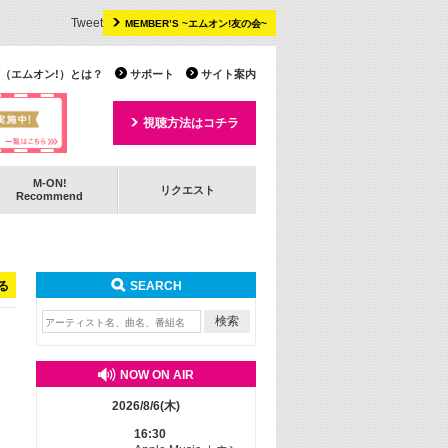
Tweet
MEMBER’S ~エムオン!友の会~
 TV（エムオン!）とは？
サポート
サイト案内
視聴方法はコチラ
M-ON!
リクエスト
Recommend
る
SEARCH
NOW ON AIR
2026/8/6(木)
16:30