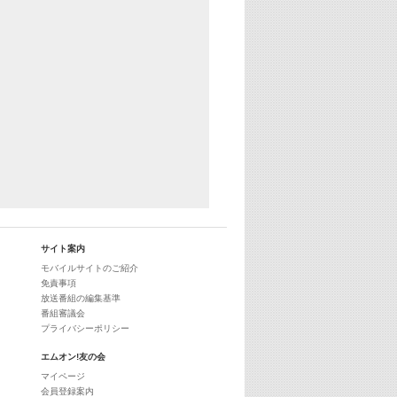
25:30
エムオン! ヒッツ
27:00
歴代カラオケスーパーヒッツ
28:00
M-ON! Countdown International 10
29:00
最新最強! 歌えるヒッツ
サイト案内
モバイルサイトのご紹介
免責事項
放送番組の編集基準
番組審議会
プライバシーポリシー
エムオン!友の会
マイページ
会員登録案内