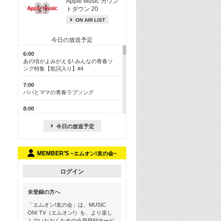
Apple Music カウン
トダウン 20
ON AIR LIST
今日の放送予定
6:00
あの頃がよみがえる! みんなの青春ソ
ング特集【歌詞入り】#4
7:00
パパとママの青春ラブソング
8:00
あのころドラマヒッツ! 2013年
今日の放送予定
8:30
M-ON! カラオケカウントダウン 50
MEMBER’S
~エムオン!友の会~
13:00
歴代カラオケスーパーヒッツ
ログイン
13:30
LINE MUSICカウントダウン20
未登録の方へ
15:30
「エムオン!友の会」は、MUSIC
この夏聴きたい! サマーソングメドレ
ON! TV（エムオン!）を、より楽し
ー【歌詞入り】 #4
んでいただくための会員登録サービ