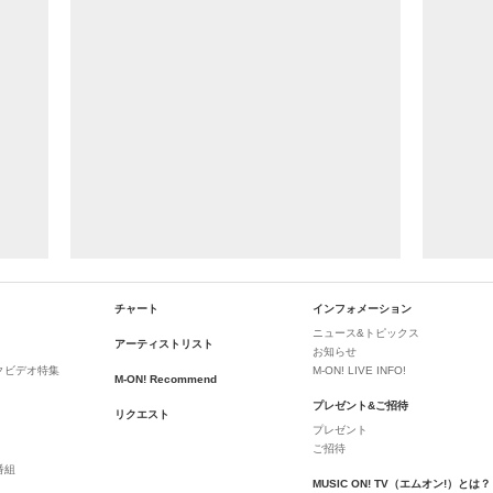
チャート
インフォメーション
ニュース&トピックス
アーティストリスト
お知らせ
クビデオ特集
M-ON! LIVE INFO!
M-ON! Recommend
プレゼント&ご招待
リクエスト
プレゼント
ご招待
番組
MUSIC ON! TV（エムオン!）とは？