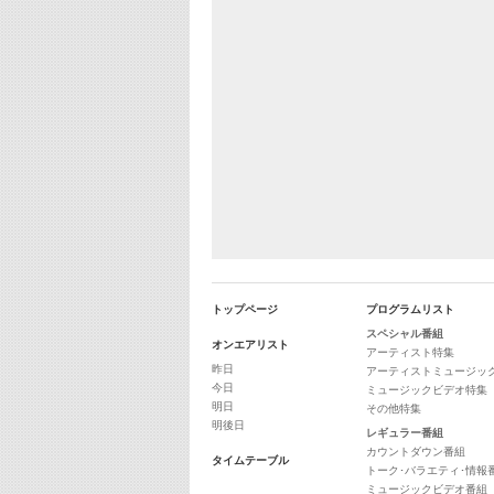
トップページ
プログラムリスト
スペシャル番組
オンエアリスト
アーティスト特集
昨日
アーティストミュージッ
今日
ミュージックビデオ特集
明日
その他特集
明後日
レギュラー番組
カウントダウン番組
タイムテーブル
トーク･バラエティ･情報
ミュージックビデオ番組