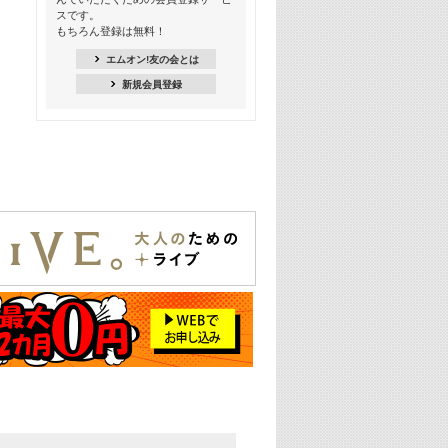
スです。
16:30
もちろん登録は無料！
Apple Music カウントダウン 20
エムオン!友の会とは
18:30
新規会員登録
あのころK-POPヒッツ! 2021年
19:00
韓ON! Countdown 10
20:00
J-POP最強カウントダウン20【歌詞入
り】
22:00
大人のための名曲セレクション ～バン
ド編～【歌詞入り】
22:30
今推したい! エムオン!おすすめミュー
ジックビデオ特集＜#28＞
23:00
METROCK 2026 ライブスペシャル＜
NEW BEAT SQUARE day2＞
24:30
あのころヒッツ! 2024年