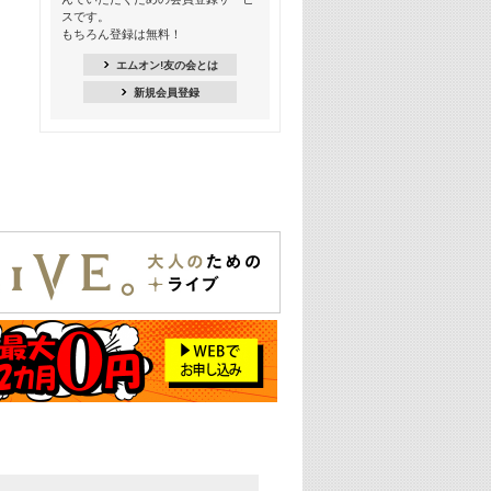
18:30
スです。
M-ON! Countdown K
もちろん登録は無料！
20:00
エムオン!友の会とは
M-ON! カラオケカウントダウン 20
新規会員登録
22:00
耳に残る歴代CMソングメドレー
22:30
フェスで見たい! 人気アーティストの
ライブミュージックビデオ特集
23:00
SUPER EIGHT特集
24:00
あのころヒッツ! 2025年
25:00
エムオン! ヒッツ
26:00
歴代カラオケスーパーヒッツ
27:00
Japan Music Video Countdown on
YouTube