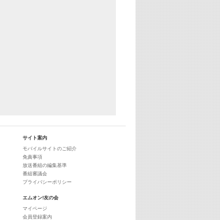
29:00
最新最強! 歌えるヒッツ
サイト案内
モバイルサイトのご紹介
免責事項
放送番組の編集基準
番組審議会
プライバシーポリシー
エムオン!友の会
マイページ
会員登録案内