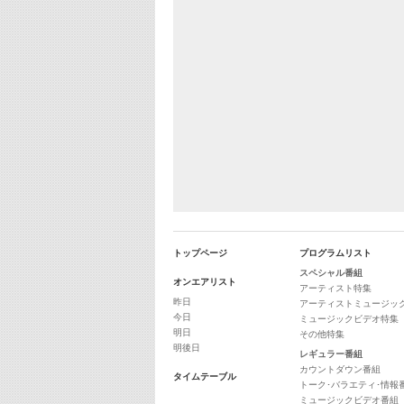
トップページ
プログラムリスト
スペシャル番組
オンエアリスト
アーティスト特集
昨日
アーティストミュージッ
今日
ミュージックビデオ特集
明日
その他特集
明後日
レギュラー番組
カウントダウン番組
タイムテーブル
トーク･バラエティ･情報
ミュージックビデオ番組