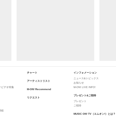
チャート
インフォメーション
ニュース&トピックス
アーティストリスト
お知らせ
クビデオ特集
M-ON! LIVE INFO!
M-ON! Recommend
プレゼント&ご招待
リクエスト
プレゼント
ご招待
番組
MUSIC ON! TV（エムオン!）とは？