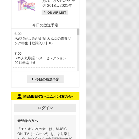
あのころK-POPヒッ
ツ! 2018→2021年
ON AIR LIST
今日の放送予定
6:00
あの頃がよみがえる! みんなの青春ソ
ング特集【歌詞入り】#5
7:00
SBS人気歌謡 ベストセレクション
2011年編 ＃6
8:30
今も昔も愛される鉄板カラオケメドレ
今日の放送予定
ー【歌詞入り】 一挙5時間！
13:30
MEMBER’S
~エムオン!友の会~
Apple Music カウントダウン 20
15:30
ログイン
この夏聴きたい! サマーソングメドレ
ー【歌詞入り】 #5
未登録の方へ
16:30
「エムオン!友の会」は、MUSIC
あのころK-POPヒッツ! 2018→2021年
ON! TV（エムオン!）を、より楽し
んでいただくための会員登録サービ