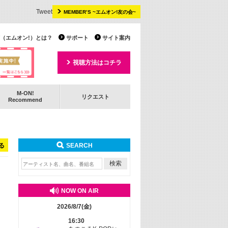
Tweet
MEMBER’S ~エムオン!友の会~
 TV（エムオン!）とは？
サポート
サイト案内
視聴方法はコチラ
M-ON!
リクエスト
Recommend
る
SEARCH
NOW ON AIR
2026/8/7(金)
16:30