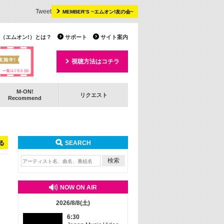
Tweet
MEMBER’S ~エムオン!友の会~
 TV（エムオン!）とは？
サポート
サイト案内
視聴方法はコチラ
M-ON!
リクエスト
Recommend
る
SEARCH
NOW ON AIR
2026/8/8(土)
6:30