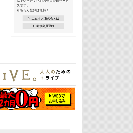
んでいただくための会員登録サービ
季節を感じよう! シーズンソング特集
スです。
-8月編-【歌詞入り】
もちろん登録は無料！
21:30
エムオン!友の会とは
臨場感満載! 人気バンドのライブミュ
新規会員登録
ージックビデオ特集
22:00
今押さえるならコレ! 令和最新ヒット
ソング特集
23:00
BLACKPINK特集
24:00
K-POP 第3世代特集
24:30
K-POP 第4世代特集
25:00
あのころヒッツ! 一挙5時間！
2021→2025年