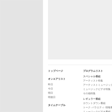
トップページ
プログラムリスト
スペシャル番組
オンエアリスト
アーティスト特集
昨日
アーティストミュージッ
今日
ミュージックビデオ特集
明日
その他特集
明後日
レギュラー番組
カウントダウン番組
タイムテーブル
トーク･バラエティ･情報
ミュージックビデオ番組