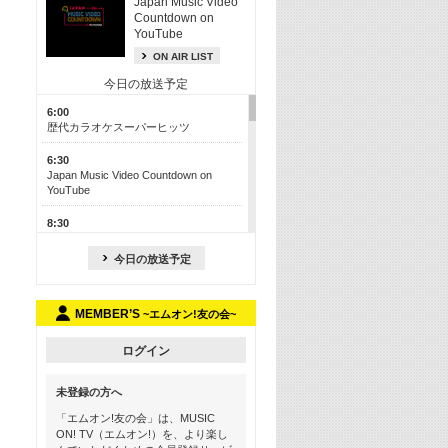
Japan Music Video
Countdown on
YouTube
ON AIR LIST
今日の放送予定
6:00
歴代カラオケスーパーヒッツ
6:30
Japan Music Video Countdown on
YouTube
8:30
J-POP最強カウントダウン50【歌詞入
り】
今日の放送予定
13:00
M-ON! カラオケカウントダウン 50
MEMBER’S
~エムオン!友の会~
17:30
Official髭男dism特集
ログイン
19:00
未登録の方へ
よりぬき! この夏聴きたい! サマーソン
グメドレー【歌詞入り】
「エムオン!友の会」は、MUSIC
ON! TV（エムオン!）を、より楽し
21:00