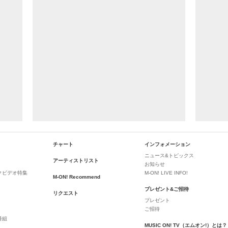
チャート
インフォメーション
ニュース&トピックス
アーティストリスト
お知らせ
クビデオ特集
M-ON! LIVE INFO!
M-ON! Recommend
プレゼント&ご招待
リクエスト
プレゼント
ご招待
番組
MUSIC ON! TV（エムオン!）とは？