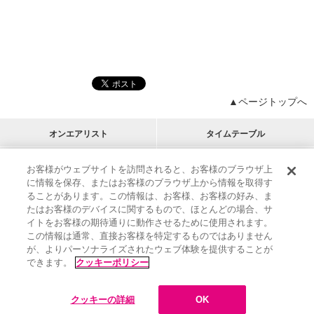
▲ページトップへ
オンエアリスト
タイムテーブル
プログラムリスト
チャート
お客様がウェブサイトを訪問されると、お客様のブラウザ上
に情報を保存、またはお客様のブラウザ上から情報を取得す
M-ON!
アーティストリスト
リクエスト
ることがあります。この情報は、お客様、お客様の好み、ま
RECOMMEND
たはお客様のデバイスに関するもので、ほとんどの場合、サ
イトをお客様の期待通りに動作させるために使用されます。
インフォメーション
|
プレゼント&ご招待
この情報は通常、直接お客様を特定するものではありません
MUSIC ON! TV（エムオン!）とは？
|
サポート
が、よりパーソナライズされたウェブ体験を提供することが
サイト案内
|
エムオン!友の会
|
クッキーの詳細
できます。
クッキーポリシー
M-ON! BOOKS
|
運営会社
クッキーの詳細
OK