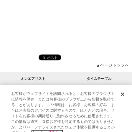
▲ページトップへ
オンエアリスト
タイムテーブル
プログラムリスト
チャート
お客様がウェブサイトを訪問されると、お客様のブラウザ上
に情報を保存、またはお客様のブラウザ上から情報を取得す
M-ON!
アーティストリスト
リクエスト
ることがあります。この情報は、お客様、お客様の好み、ま
RECOMMEND
たはお客様のデバイスに関するもので、ほとんどの場合、サ
イトをお客様の期待通りに動作させるために使用されます。
インフォメーション
|
プレゼント&ご招待
この情報は通常、直接お客様を特定するものではありません
MUSIC ON! TV（エムオン!）とは？
|
サポート
が、よりパーソナライズされたウェブ体験を提供することが
サイト案内
|
エムオン!友の会
|
クッキーの詳細