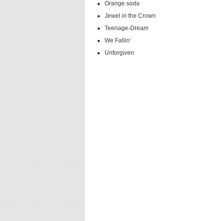
Orange soda
Jewel in the Crown
Teenage-Dream
We Fallin'
Unforgiven