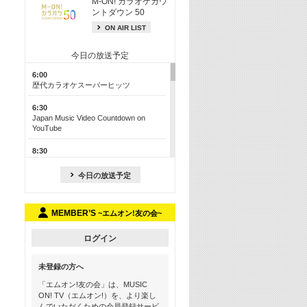
M-ON! カラオケカウ
ントダウン 50
ON AIR LIST
今日の放送予定
6:00
歴代カラオケスーパーヒッツ
6:30
Japan Music Video Countdown on
YouTube
8:30
J-POP最強カウントダウン50【歌詞入
り】
今日の放送予定
13:00
M-ON! カラオケカウントダウン 50
MEMBER’S
~エムオン!友の会~
17:30
Official髭男dism特集
ログイン
19:00
未登録の方へ
よりぬき! この夏聴きたい! サマーソン
グメドレー【歌詞入り】
「エムオン!友の会」は、MUSIC
ON! TV（エムオン!）を、より楽し
21:00
んでいただくための会員登録サービ