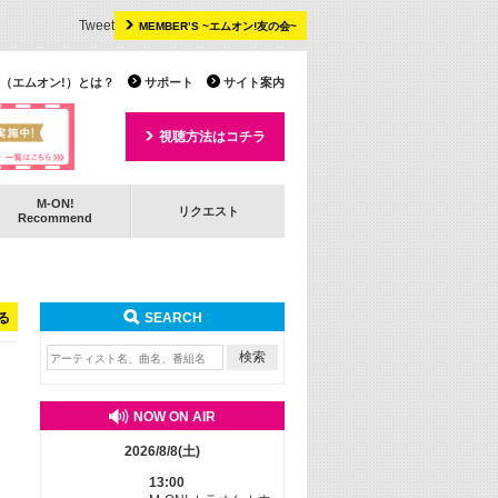
Tweet
MEMBER’S ~エムオン!友の会~
 TV（エムオン!）とは？
サポート
サイト案内
視聴方法はコチラ
M-ON!
リクエスト
Recommend
る
SEARCH
NOW ON AIR
2026/8/8(土)
13:00