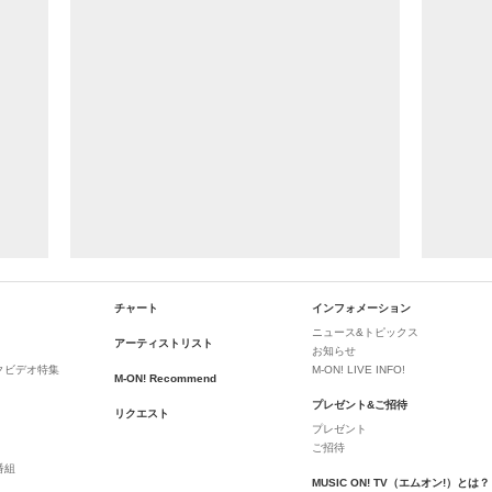
チャート
インフォメーション
ニュース&トピックス
アーティストリスト
お知らせ
クビデオ特集
M-ON! LIVE INFO!
M-ON! Recommend
プレゼント&ご招待
リクエスト
プレゼント
ご招待
番組
MUSIC ON! TV（エムオン!）とは？