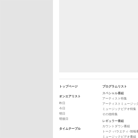
トップページ
プログラムリスト
スペシャル番組
オンエアリスト
アーティスト特集
昨日
アーティストミュージッ
今日
ミュージックビデオ特集
明日
その他特集
明後日
レギュラー番組
カウントダウン番組
タイムテーブル
トーク･バラエティ･情報
ミュージックビデオ番組