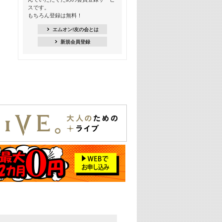
季節を感じよう! シーズンソング特集
スです。
-8月編-【歌詞入り】
もちろん登録は無料！
21:30
エムオン!友の会とは
臨場感満載! 人気バンドのライブミュ
新規会員登録
ージックビデオ特集
22:00
今押さえるならコレ! 令和最新ヒット
ソング特集
23:00
BLACKPINK特集
24:00
K-POP 第3世代特集
24:30
K-POP 第4世代特集
25:00
あのころヒッツ! 一挙5時間！
2021→2025年