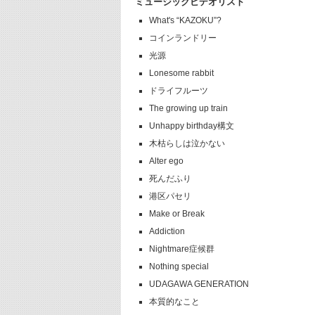
ミュージックビデオリスト
What's “KAZOKU”?
コインランドリー
光源
Lonesome rabbit
ドライフルーツ
The growing up train
Unhappy birthday構文
木枯らしは泣かない
Alter ego
死んだふり
港区パセリ
Make or Break
Addiction
Nightmare症候群
Nothing special
UDAGAWA GENERATION
本質的なこと