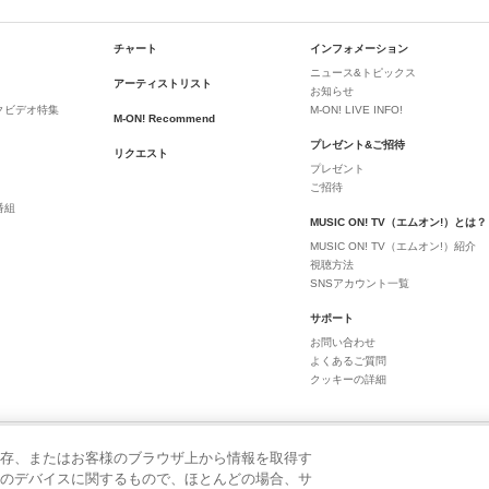
チャート
インフォメーション
ニュース&トピックス
アーティストリスト
お知らせ
クビデオ特集
M-ON! LIVE INFO!
M-ON! Recommend
プレゼント&ご招待
リクエスト
プレゼント
ご招待
番組
MUSIC ON! TV（エムオン!）とは？
MUSIC ON! TV（エムオン!）紹介
視聴方法
SNSアカウント一覧
サポート
お問い合わせ
よくあるご質問
クッキーの詳細
存、またはお客様のブラウザ上から情報を取得す
のデバイスに関するもので、ほとんどの場合、サ