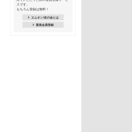
18:30
スです。
M-ON! Countdown K
もちろん登録は無料！
20:00
エムオン!友の会とは
M-ON! カラオケカウントダウン 20
新規会員登録
22:00
耳に残る歴代CMソングメドレー
22:30
フェスで見たい! 人気アーティストの
ライブミュージックビデオ特集
23:00
SUPER EIGHT特集
24:00
あのころヒッツ! 2025年
25:00
エムオン! ヒッツ
26:00
歴代カラオケスーパーヒッツ
27:00
Japan Music Video Countdown on
YouTube