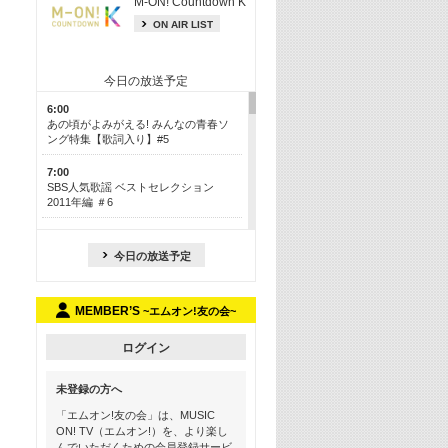
M-ON! Countdown K
ON AIR LIST
今日の放送予定
6:00
あの頃がよみがえる! みんなの青春ソ
ング特集【歌詞入り】#5
7:00
SBS人気歌謡 ベストセレクション
2011年編 ＃6
8:30
今も昔も愛される鉄板カラオケメドレ
今日の放送予定
ー【歌詞入り】 一挙5時間！
13:30
MEMBER’S
~エムオン!友の会~
Apple Music カウントダウン 20
15:30
ログイン
この夏聴きたい! サマーソングメドレ
ー【歌詞入り】 #5
未登録の方へ
16:30
「エムオン!友の会」は、MUSIC
あのころK-POPヒッツ! 2018→2021年
ON! TV（エムオン!）を、より楽し
んでいただくための会員登録サービ