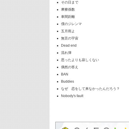
その日まで
摩擦係数
車間距離
僕のジレンマ
五月雨よ
無言の宇宙
Dead end
流れ弾
思ったよりも寂しくない
偶然の答え
BAN
Buddies
なぜ 恋をして来なかったんだろう？
Nobody's fault