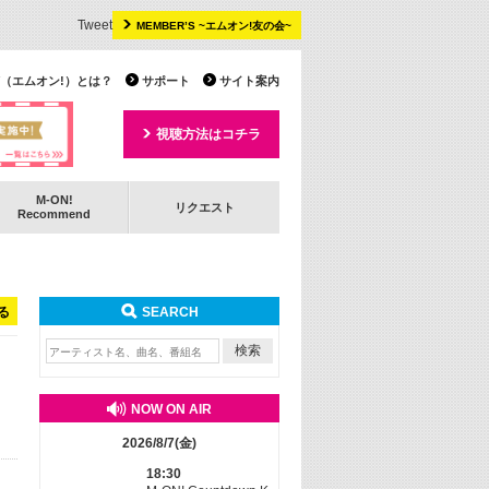
Tweet
MEMBER’S ~エムオン!友の会~
 TV（エムオン!）とは？
サポート
サイト案内
視聴方法はコチラ
M-ON!
リクエスト
Recommend
る
SEARCH
NOW ON AIR
2026/8/7(金)
18:30