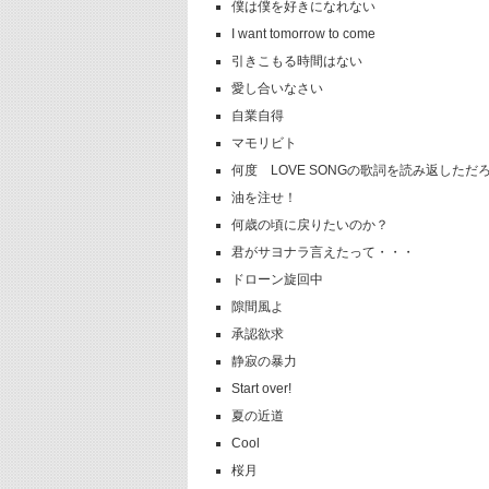
僕は僕を好きになれない
I want tomorrow to come
引きこもる時間はない
愛し合いなさい
自業自得
マモリビト
何度 LOVE SONGの歌詞を読み返しただ
油を注せ！
何歳の頃に戻りたいのか？
君がサヨナラ言えたって・・・
ドローン旋回中
隙間風よ
承認欲求
静寂の暴力
Start over!
夏の近道
Cool
桜月