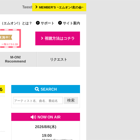
Tweet
MEMBER’S ~エムオン!友の会~
 TV（エムオン!）とは？
サポート
サイト案内
視聴方法はコチラ
M-ON!
リクエスト
Recommend
る
SEARCH
NOW ON AIR
2026/8/6(木)
19:00