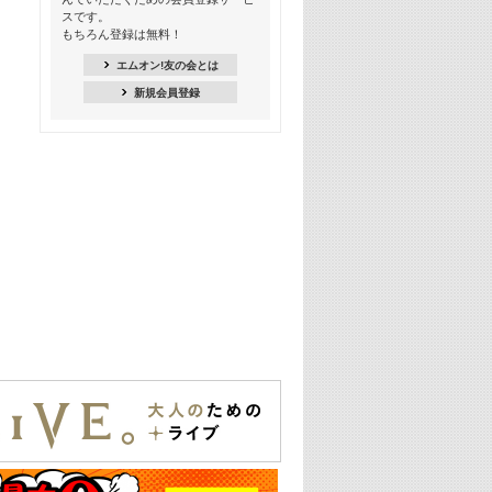
スです。
16:30
もちろん登録は無料！
Apple Music カウントダウン 20
エムオン!友の会とは
18:30
新規会員登録
あのころK-POPヒッツ! 2021年
19:00
韓ON! Countdown 10
20:00
J-POP最強カウントダウン20【歌詞入
り】
22:00
大人のための名曲セレクション ～バン
ド編～【歌詞入り】
22:30
今推したい! エムオン!おすすめミュー
ジックビデオ特集＜#28＞
23:00
METROCK 2026 ライブスペシャル＜
NEW BEAT SQUARE day2＞
24:30
あのころヒッツ! 2024年