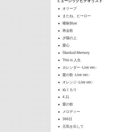
ミュージックビデオリスト
オリーブ
またね、ヒーロー
曖昧Blue
再会歌
夕陽の上
愛心
Stardust Memory
This is 人生
カレンダー -Live ver.-
愛の歌 -Live ver.-
オレンジ -Live ver.-
ぬくもり
4.11
愛の歌
メロディー
366日
元気を出して