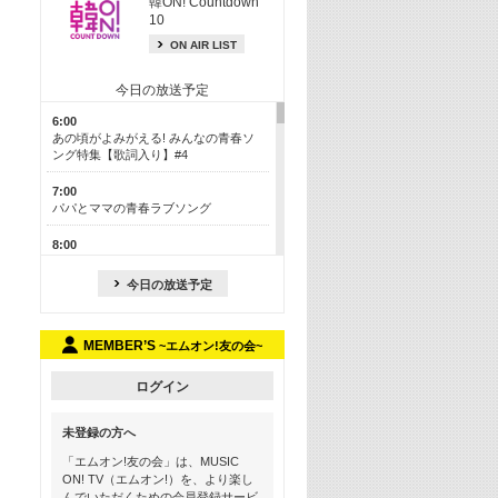
韓ON! Countdown
10
ON AIR LIST
今日の放送予定
6:00
あの頃がよみがえる! みんなの青春ソ
ング特集【歌詞入り】#4
7:00
パパとママの青春ラブソング
8:00
あのころドラマヒッツ! 2013年
今日の放送予定
8:30
M-ON! カラオケカウントダウン 50
MEMBER’S
~エムオン!友の会~
13:00
歴代カラオケスーパーヒッツ
ログイン
13:30
LINE MUSICカウントダウン20
未登録の方へ
15:30
「エムオン!友の会」は、MUSIC
この夏聴きたい! サマーソングメドレ
ON! TV（エムオン!）を、より楽し
ー【歌詞入り】 #4
んでいただくための会員登録サービ