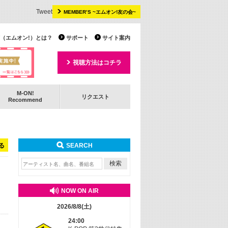
Tweet
MEMBER’S ~エムオン!友の会~
 TV（エムオン!）とは？
サポート
サイト案内
視聴方法はコチラ
M-ON!
リクエスト
Recommend
る
SEARCH
NOW ON AIR
2026/8/8(土)
24:00