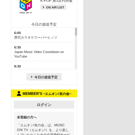
K-POP 第3世代特集
ON AIR LIST
今日の放送予定
6:00
歴代カラオケスーパーヒッツ
6:30
Japan Music Video Countdown on
YouTube
8:30
J-POP最強カウントダウン50【歌詞入
り】
今日の放送予定
13:00
M-ON! カラオケカウントダウン 50
MEMBER’S
~エムオン!友の会~
17:30
Official髭男dism特集
ログイン
19:00
未登録の方へ
よりぬき! この夏聴きたい! サマーソン
グメドレー【歌詞入り】
「エムオン!友の会」は、MUSIC
ON! TV（エムオン!）を、より楽し
21:00
んでいただくための会員登録サービ