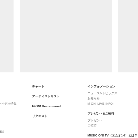
チャート
インフォメーション
ニュース&トピックス
アーティストリスト
お知らせ
クビデオ特集
M-ON! LIVE INFO!
M-ON! Recommend
プレゼント&ご招待
リクエスト
プレゼント
ご招待
番組
MUSIC ON! TV（エムオン!）とは？