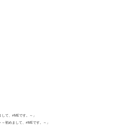
初めまして、≠MEです。～」
サート～初めまして、≠MEです。～」