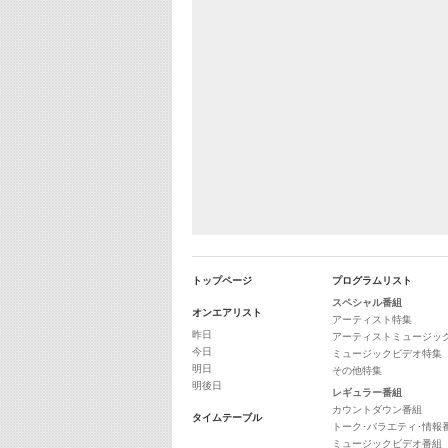
トップページ
プログラムリスト
スペシャル番組
オンエアリスト
アーティスト特集
昨日
アーティストミュージッ
今日
ミュージックビデオ特集
明日
その他特集
明後日
レギュラー番組
カウントダウン番組
タイムテーブル
トーク･バラエティ･情報
ミュージックビデオ番組