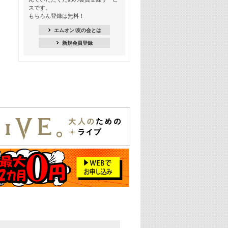
季節を感じよう! シーズンソング特集
スです。
-8月編-【歌詞入り】
もちろん登録は無料！
21:30
エムオン!友の会とは
臨場感満載! 人気バンドのライブミュ
新規会員登録
ージックビデオ特集
22:00
今押さえるならコレ! 令和最新ヒット
ソング特集
23:00
BLACKPINK特集
24:00
K-POP 第3世代特集
24:30
K-POP 第4世代特集
25:00
あのころヒッツ! 一挙5時間！
2021→2025年