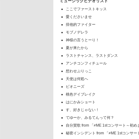
ミュージックビデオリスト
ここでファーストキッス
愛くださいませ
排他的ファイター
モブノデレラ
神様の言うとーり！
夏が来たから
ラストチャンス、ラストダンス
アンチコンフィチュール
想わせぶりっこ
天使は何処へ
ピオニーズ
桃色デイブレイク
はにかみショート
す、好きじゃない！
てゆーか、みるてんって何？
自分賛歌 from 「≠ME 1stコンサート～
秘密インシデント from 「≠ME 1stコン