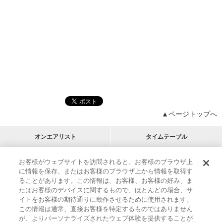
▲ページトップへ
オンエアリスト
タイムテーブル
プログラムリスト
チャート
お客様がウェブサイトを訪問されると、お客様のブラウザ上
に情報を保存、またはお客様のブラウザ上から情報を取得す
M-ON!
アーティストリスト
リクエスト
ることがあります。この情報は、お客様、お客様の好み、ま
RECOMMEND
たはお客様のデバイスに関するもので、ほとんどの場合、サ
イトをお客様の期待通りに動作させるために使用されます。
インフォメーション
|
プレゼント&ご招待
この情報は通常、直接お客様を特定するものではありません
MUSIC ON! TV（エムオン!）とは？
|
サポート
が、よりパーソナライズされたウェブ体験を提供することが
サイト案内
|
エムオン!友の会
|
クッキーの詳細