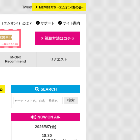
Tweet
MEMBER’S ~エムオン!友の会~
 TV（エムオン!）とは？
サポート
サイト案内
視聴方法はコチラ
M-ON!
リクエスト
Recommend
る
SEARCH
NOW ON AIR
2026/8/7(金)
18:30