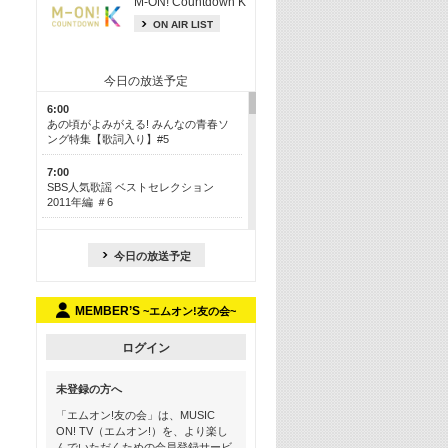
M-ON! Countdown K
ON AIR LIST
今日の放送予定
6:00
あの頃がよみがえる! みんなの青春ソ
ング特集【歌詞入り】#5
7:00
SBS人気歌謡 ベストセレクション
2011年編 ＃6
8:30
今も昔も愛される鉄板カラオケメドレ
今日の放送予定
ー【歌詞入り】 一挙5時間！
13:30
MEMBER’S
~エムオン!友の会~
Apple Music カウントダウン 20
15:30
ログイン
この夏聴きたい! サマーソングメドレ
ー【歌詞入り】 #5
未登録の方へ
16:30
「エムオン!友の会」は、MUSIC
あのころK-POPヒッツ! 2018→2021年
ON! TV（エムオン!）を、より楽し
んでいただくための会員登録サービ