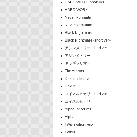
HARD WORK -short ver.-
HARD WORK
Never Romantic
Never Romantic
Black Nightmare
Black Nightmare -short ver.-
アシンメトリー -short ver.-
アシンメトリー
ギラギラサマー
The Answer
Doki it -short ver.-
Doki it
コイスルヒカリ -short ver.-
コイスルヒカリ
Alpha -short ver.-
Alpha
I Wish -short ver.-
I Wish