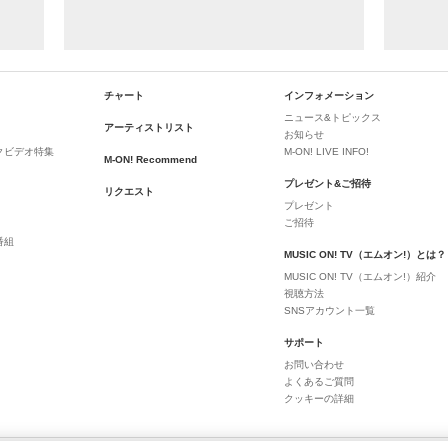
チャート
インフォメーション
ニュース&トピックス
アーティストリスト
お知らせ
クビデオ特集
M-ON! LIVE INFO!
M-ON! Recommend
プレゼント&ご招待
リクエスト
プレゼント
ご招待
番組
MUSIC ON! TV（エムオン!）とは？
MUSIC ON! TV（エムオン!）紹介
視聴方法
SNSアカウント一覧
サポート
お問い合わせ
よくあるご質問
クッキーの詳細