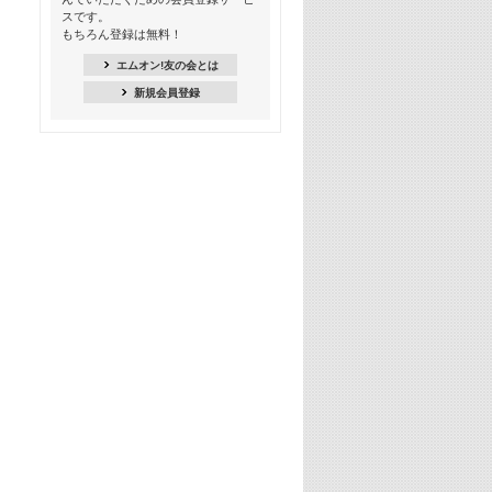
18:30
スです。
M-ON! Countdown K
もちろん登録は無料！
20:00
エムオン!友の会とは
M-ON! カラオケカウントダウン 20
新規会員登録
22:00
耳に残る歴代CMソングメドレー
22:30
フェスで見たい! 人気アーティストの
ライブミュージックビデオ特集
23:00
SUPER EIGHT特集
24:00
あのころヒッツ! 2025年
25:00
エムオン! ヒッツ
26:00
歴代カラオケスーパーヒッツ
27:00
Japan Music Video Countdown on
YouTube