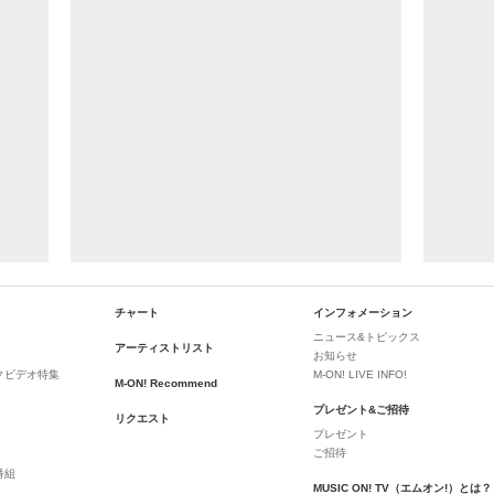
チャート
インフォメーション
ニュース&トピックス
アーティストリスト
お知らせ
クビデオ特集
M-ON! LIVE INFO!
M-ON! Recommend
プレゼント&ご招待
リクエスト
プレゼント
ご招待
番組
MUSIC ON! TV（エムオン!）とは？