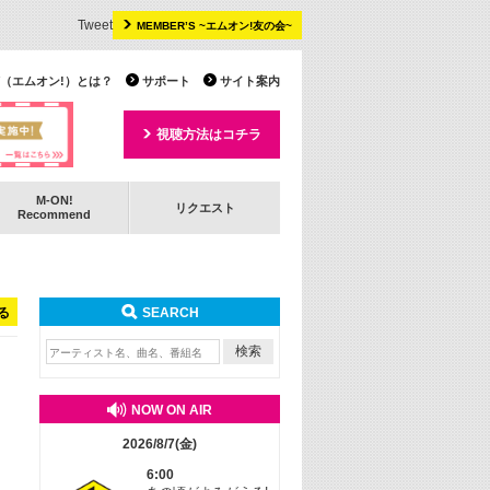
Tweet
MEMBER’S ~エムオン!友の会~
 TV（エムオン!）とは？
サポート
サイト案内
視聴方法はコチラ
M-ON!
リクエスト
Recommend
る
SEARCH
NOW ON AIR
2026/8/7(金)
6:00