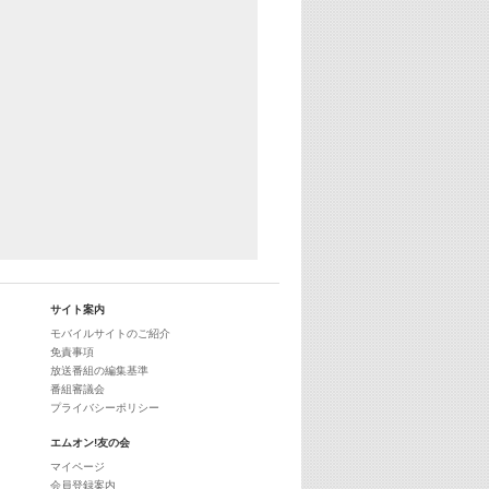
29:00
最新最強! 歌えるヒッツ
サイト案内
モバイルサイトのご紹介
免責事項
放送番組の編集基準
番組審議会
プライバシーポリシー
エムオン!友の会
マイページ
会員登録案内