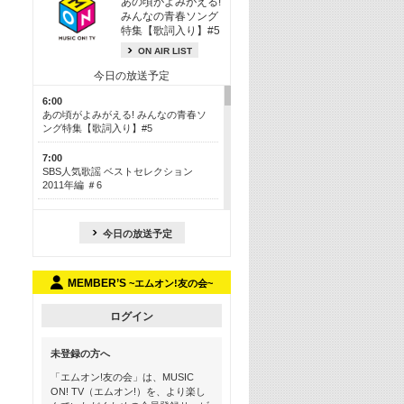
あの頃がよみがえる!
みんなの青春ソング
特集【歌詞入り】#5
ON AIR LIST
今日の放送予定
6:00
あの頃がよみがえる! みんなの青春ソ
ング特集【歌詞入り】#5
7:00
SBS人気歌謡 ベストセレクション
2011年編 ＃6
8:30
今も昔も愛される鉄板カラオケメドレ
今日の放送予定
ー【歌詞入り】 一挙5時間！
13:30
MEMBER’S
~エムオン!友の会~
Apple Music カウントダウン 20
15:30
ログイン
この夏聴きたい! サマーソングメドレ
ー【歌詞入り】 #5
未登録の方へ
16:30
「エムオン!友の会」は、MUSIC
あのころK-POPヒッツ! 2018→2021年
ON! TV（エムオン!）を、より楽し