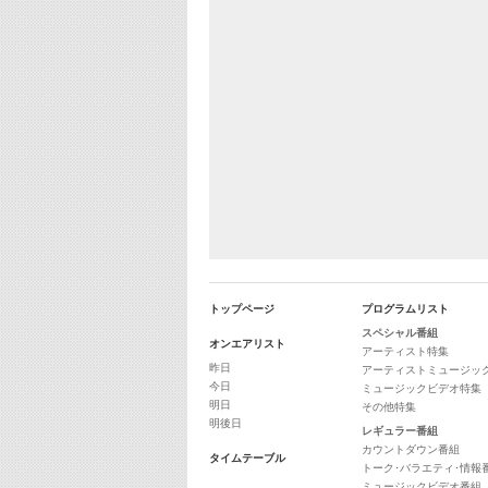
トップページ
プログラムリスト
スペシャル番組
オンエアリスト
アーティスト特集
昨日
アーティストミュージッ
今日
ミュージックビデオ特集
明日
その他特集
明後日
レギュラー番組
カウントダウン番組
タイムテーブル
トーク･バラエティ･情報
ミュージックビデオ番組