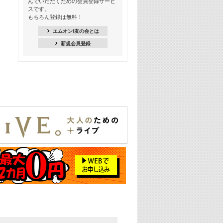
んでいただくための会員登録サービ
18:30
スです。
M-ON! Countdown K
もちろん登録は無料！
20:00
エムオン!友の会とは
M-ON! カラオケカウントダウン 20
新規会員登録
22:00
耳に残る歴代CMソングメドレー
22:30
フェスで見たい! 人気アーティストの
ライブミュージックビデオ特集
23:00
SUPER EIGHT特集
24:00
あのころヒッツ! 2025年
25:00
エムオン! ヒッツ
26:00
歴代カラオケスーパーヒッツ
27:00
Japan Music Video Countdown on
YouTube