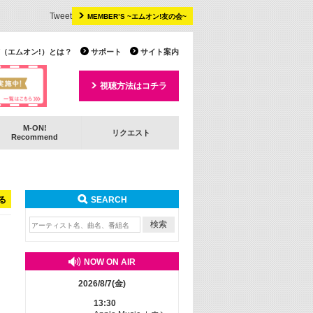
Tweet
MEMBER’S ~エムオン!友の会~
 TV（エムオン!）とは？
サポート
サイト案内
視聴方法はコチラ
M-ON!
リクエスト
Recommend
る
SEARCH
NOW ON AIR
2026/8/7(金)
13:30