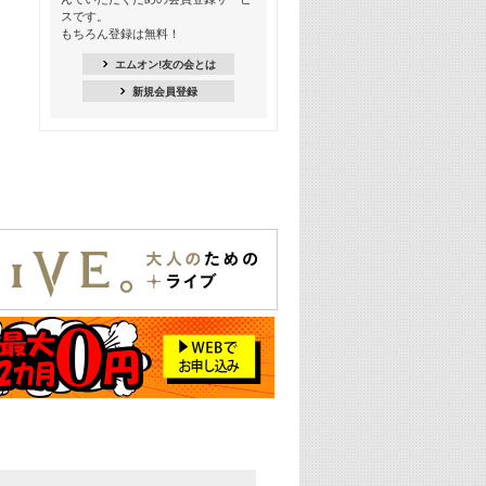
18:30
スです。
M-ON! Countdown K
もちろん登録は無料！
20:00
エムオン!友の会とは
M-ON! カラオケカウントダウン 20
新規会員登録
22:00
耳に残る歴代CMソングメドレー
22:30
フェスで見たい! 人気アーティストの
ライブミュージックビデオ特集
23:00
SUPER EIGHT特集
24:00
あのころヒッツ! 2025年
25:00
エムオン! ヒッツ
26:00
歴代カラオケスーパーヒッツ
27:00
Japan Music Video Countdown on
YouTube