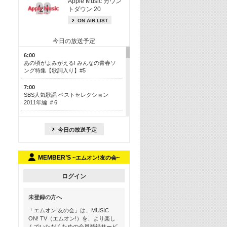
Apple Music カウン
トダウン 20
ON AIR LIST
今日の放送予定
6:00
あの頃がよみがえる! みんなの青春ソ
ング特集【歌詞入り】#5
7:00
SBS人気歌謡 ベストセレクション
2011年編 ＃6
8:30
今も昔も愛される鉄板カラオケメドレ
今日の放送予定
ー【歌詞入り】 一挙5時間！
13:30
MEMBER’S
~エムオン!友の会~
Apple Music カウントダウン 20
15:30
ログイン
この夏聴きたい! サマーソングメドレ
ー【歌詞入り】 #5
未登録の方へ
16:30
「エムオン!友の会」は、MUSIC
あのころK-POPヒッツ! 2018→2021年
ON! TV（エムオン!）を、より楽し
んでいただくための会員登録サービ