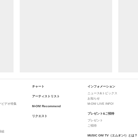
チャート
インフォメーション
ニュース&トピックス
アーティストリスト
お知らせ
クビデオ特集
M-ON! LIVE INFO!
M-ON! Recommend
プレゼント&ご招待
リクエスト
プレゼント
ご招待
番組
MUSIC ON! TV（エムオン!）とは？