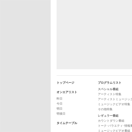
トップページ
プログラムリスト
スペシャル番組
オンエアリスト
アーティスト特集
昨日
アーティストミュージッ
今日
ミュージックビデオ特集
明日
その他特集
明後日
レギュラー番組
カウントダウン番組
タイムテーブル
トーク･バラエティ･情報
ミュージックビデオ番組