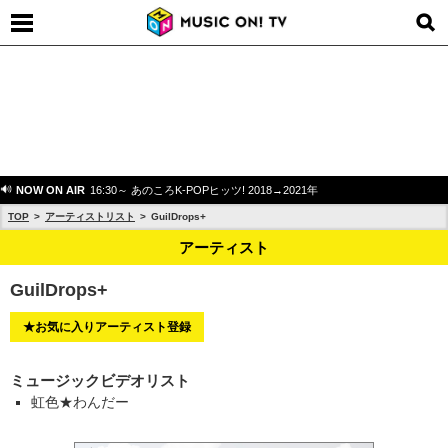
NOW ON AIR
16:30～ あのころK-POPヒッツ! 2018→2021年
TOP
アーティストリスト
GuilDrops+
アーティスト
GuilDrops+
★お気に入りアーティスト登録
ミュージックビデオリスト
虹色★わんだー