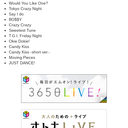
Would You Like One?
Tokyo Crazy Night
Say I do
BO$$Y
Crazy Crazy
Sweetest Tune
T.G.I. Friday Night
Okie Dokie!
Candy Kiss
Candy Kiss -short ver.-
Moving Pieces
JUST DANCE!