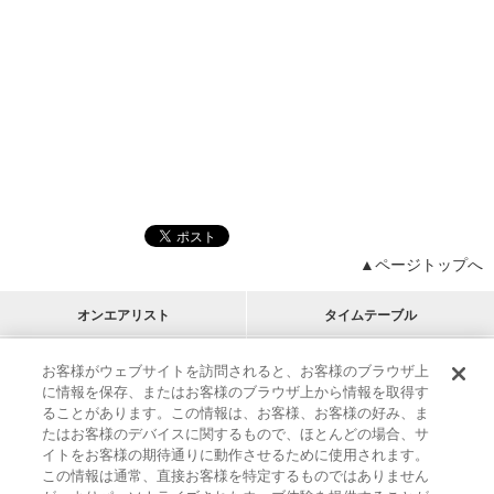
▲ページトップへ
オンエアリスト
タイムテーブル
プログラムリスト
チャート
お客様がウェブサイトを訪問されると、お客様のブラウザ上
に情報を保存、またはお客様のブラウザ上から情報を取得す
M-ON!
アーティストリスト
リクエスト
ることがあります。この情報は、お客様、お客様の好み、ま
RECOMMEND
たはお客様のデバイスに関するもので、ほとんどの場合、サ
イトをお客様の期待通りに動作させるために使用されます。
インフォメーション
|
プレゼント&ご招待
この情報は通常、直接お客様を特定するものではありません
MUSIC ON! TV（エムオン!）とは？
|
サポート