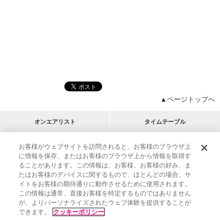
▲ページトップへ
オンエアリスト
タイムテーブル
プログラムリスト
チャート
お客様がウェブサイトを訪問されると、お客様のブラウザ上
に情報を保存、またはお客様のブラウザ上から情報を取得す
M-ON!
アーティストリスト
リクエスト
ることがあります。この情報は、お客様、お客様の好み、ま
RECOMMEND
たはお客様のデバイスに関するもので、ほとんどの場合、サ
イトをお客様の期待通りに動作させるために使用されます。
インフォメーション
|
プレゼント&ご招待
この情報は通常、直接お客様を特定するものではありません
MUSIC ON! TV（エムオン!）とは？
|
サポート
が、よりパーソナライズされたウェブ体験を提供することが
サイト案内
|
エムオン!友の会
|
クッキーの詳細
できます。
クッキーポリシー