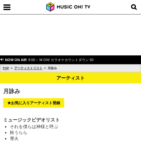
NOW ON AIR
8:00～ M-ON! カラオケカウントダウン 50
TOP
アーティストリスト
月詠み
アーティスト
月詠み
★お気に入りアーティスト登録
ミュージックビデオリスト
それを僕らは神様と呼ぶ
秋うらら
導火