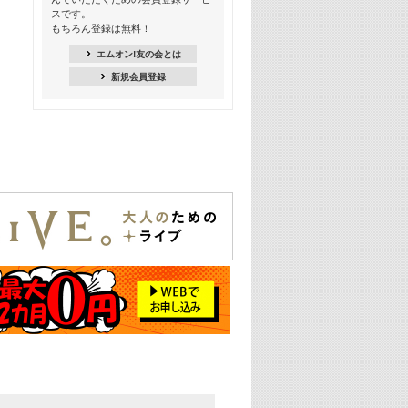
季節を感じよう! シーズンソング特集
スです。
-8月編-【歌詞入り】
もちろん登録は無料！
21:30
エムオン!友の会とは
臨場感満載! 人気バンドのライブミュ
新規会員登録
ージックビデオ特集
22:00
今押さえるならコレ! 令和最新ヒット
ソング特集
23:00
BLACKPINK特集
24:00
K-POP 第3世代特集
24:30
K-POP 第4世代特集
25:00
あのころヒッツ! 一挙5時間！
2021→2025年