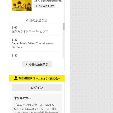
Official髭男dism特集
ON AIR LIST
今日の放送予定
6:00
歴代カラオケスーパーヒッツ
6:30
Japan Music Video Countdown on
YouTube
8:30
J-POP最強カウントダウン50【歌詞入
り】
今日の放送予定
13:00
M-ON! カラオケカウントダウン 50
MEMBER’S
~エムオン!友の会~
17:30
Official髭男dism特集
ログイン
19:00
未登録の方へ
よりぬき! この夏聴きたい! サマーソン
グメドレー【歌詞入り】
「エムオン!友の会」は、MUSIC
ON! TV（エムオン!）を、より楽し
21:00
んでいただくための会員登録サービ