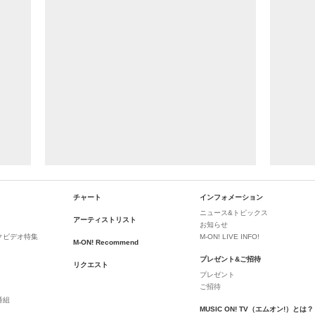
チャート
インフォメーション
ニュース&トピックス
アーティストリスト
お知らせ
クビデオ特集
M-ON! LIVE INFO!
M-ON! Recommend
プレゼント&ご招待
リクエスト
プレゼント
ご招待
番組
MUSIC ON! TV（エムオン!）とは？