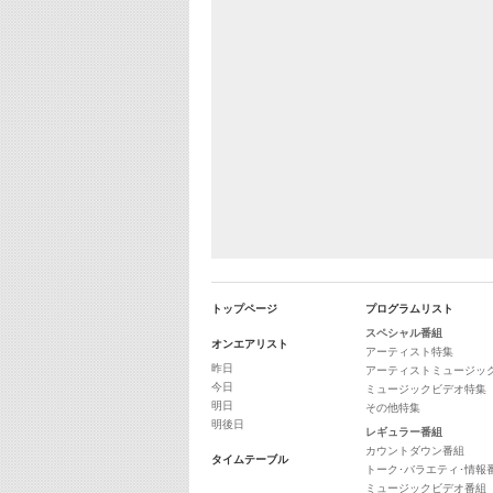
トップページ
プログラムリスト
スペシャル番組
オンエアリスト
アーティスト特集
昨日
アーティストミュージッ
今日
ミュージックビデオ特集
明日
その他特集
明後日
レギュラー番組
カウントダウン番組
タイムテーブル
トーク･バラエティ･情報
ミュージックビデオ番組