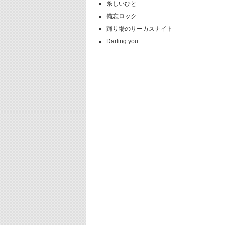
糸しいひと
備忘ロック
踊り場のサーカスナイト
Darling you