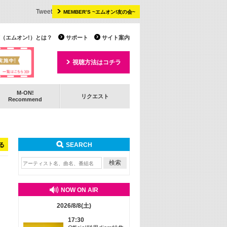
Tweet
MEMBER’S ~エムオン!友の会~
 TV（エムオン!）とは？
サポート
サイト案内
視聴方法はコチラ
M-ON!
リクエスト
Recommend
る
SEARCH
NOW ON AIR
2026/8/8(土)
17:30