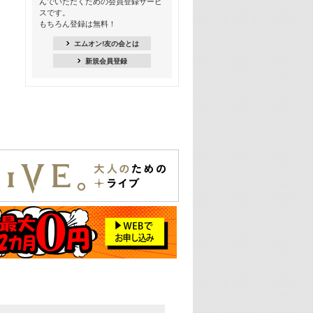
んでいただくための会員登録サービ
季節を感じよう! シーズンソング特集
スです。
-8月編-【歌詞入り】
もちろん登録は無料！
21:30
エムオン!友の会とは
臨場感満載! 人気バンドのライブミュ
新規会員登録
ージックビデオ特集
22:00
今押さえるならコレ! 令和最新ヒット
ソング特集
23:00
BLACKPINK特集
24:00
K-POP 第3世代特集
24:30
K-POP 第4世代特集
25:00
あのころヒッツ! 一挙5時間！
2021→2025年