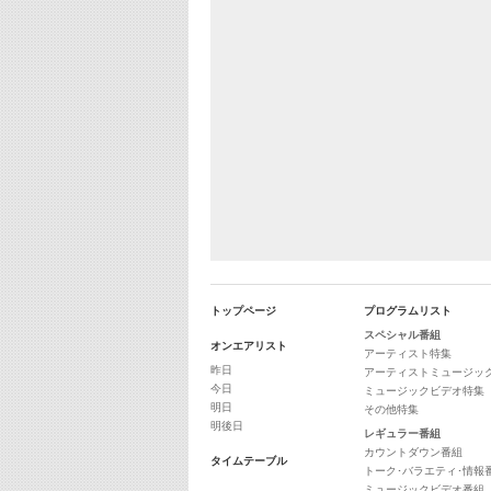
トップページ
プログラムリスト
スペシャル番組
オンエアリスト
アーティスト特集
昨日
アーティストミュージッ
今日
ミュージックビデオ特集
明日
その他特集
明後日
レギュラー番組
カウントダウン番組
タイムテーブル
トーク･バラエティ･情報
ミュージックビデオ番組