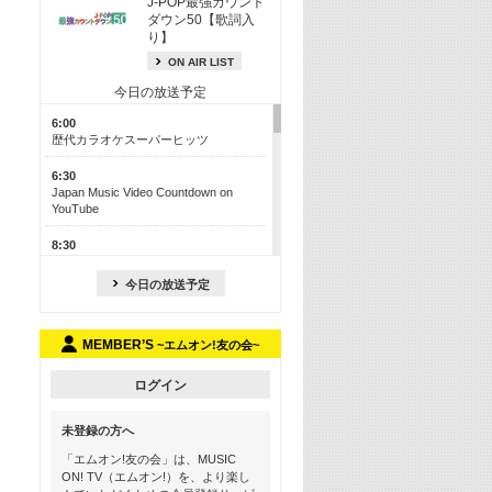
J-POP最強カウント
ダウン50【歌詞入
り】
ON AIR LIST
今日の放送予定
6:00
歴代カラオケスーパーヒッツ
6:30
Japan Music Video Countdown on
YouTube
8:30
J-POP最強カウントダウン50【歌詞入
り】
今日の放送予定
13:00
M-ON! カラオケカウントダウン 50
MEMBER’S
~エムオン!友の会~
17:30
Official髭男dism特集
ログイン
19:00
未登録の方へ
よりぬき! この夏聴きたい! サマーソン
グメドレー【歌詞入り】
「エムオン!友の会」は、MUSIC
ON! TV（エムオン!）を、より楽し
21:00