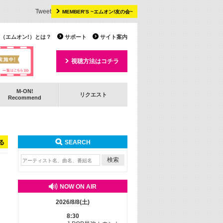
Tweet
MEMBER’S ~エムオン!友の会~
 TV（エムオン!）とは？
サポート
サイト案内
視聴方法はコチラ
M-ON!
リクエスト
Recommend
る
SEARCH
NOW ON AIR
2026/8/8(土)
8:30