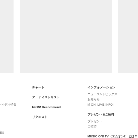
チャート
インフォメーション
ニュース&トピックス
アーティストリスト
お知らせ
クビデオ特集
M-ON! LIVE INFO!
M-ON! Recommend
プレゼント&ご招待
リクエスト
プレゼント
ご招待
番組
MUSIC ON! TV（エムオン!）とは？