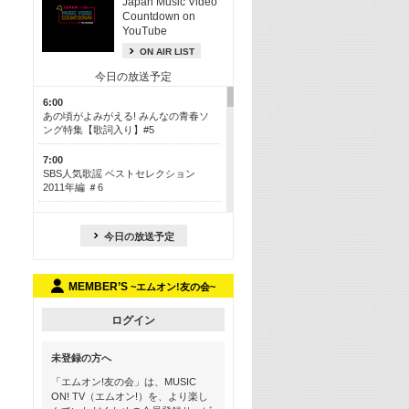
Japan Music Video
Countdown on
YouTube
ON AIR LIST
今日の放送予定
6:00
あの頃がよみがえる! みんなの青春ソ
ング特集【歌詞入り】#5
7:00
SBS人気歌謡 ベストセレクション
2011年編 ＃6
8:30
今も昔も愛される鉄板カラオケメドレ
今日の放送予定
ー【歌詞入り】 一挙5時間！
13:30
MEMBER’S
~エムオン!友の会~
Apple Music カウントダウン 20
15:30
ログイン
この夏聴きたい! サマーソングメドレ
ー【歌詞入り】 #5
未登録の方へ
16:30
「エムオン!友の会」は、MUSIC
あのころK-POPヒッツ! 2018→2021年
ON! TV（エムオン!）を、より楽し