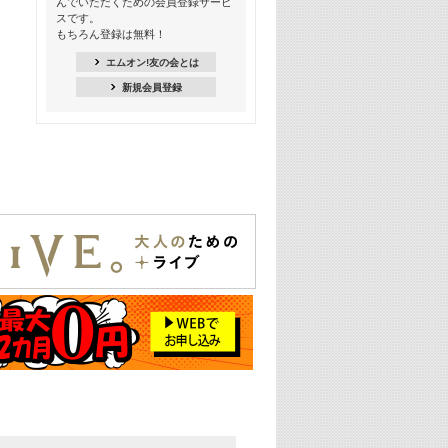
んでいただくための会員登録サービ
18:30
スです。
M-ON! Countdown K
もちろん登録は無料！
20:00
エムオン!友の会とは
M-ON! カラオケカウントダウン 20
新規会員登録
22:00
耳に残る歴代CMソングメドレー
22:30
フェスで見たい! 人気アーティストの
ライブミュージックビデオ特集
23:00
SUPER EIGHT特集
24:00
あのころヒッツ! 2025年
25:00
エムオン! ヒッツ
26:00
歴代カラオケスーパーヒッツ
27:00
Japan Music Video Countdown on
YouTube