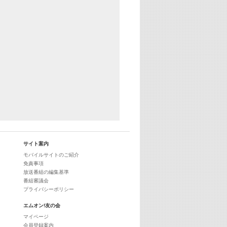
29:00
最新最強! 歌えるヒッツ
サイト案内
モバイルサイトのご紹介
免責事項
放送番組の編集基準
番組審議会
プライバシーポリシー
エムオン!友の会
マイページ
会員登録案内