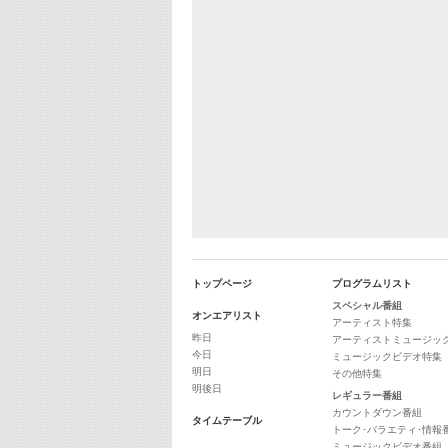
トップページ
プログラムリスト
スペシャル番組
オンエアリスト
アーティスト特集
昨日
アーティストミュージッ
今日
ミュージックビデオ特集
明日
その他特集
明後日
レギュラー番組
カウントダウン番組
タイムテーブル
トーク･バラエティ･情報
ミュージックビデオ番組