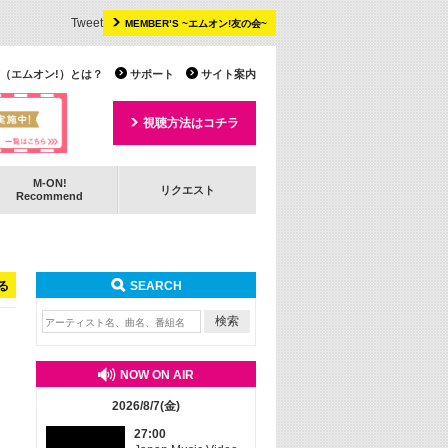
Tweet
MEMBER’S ~エムオン!友の会~
 TV（エムオン!）とは？
サポート
サイト案内
視聴方法はコチラ
M-ON!
リクエスト
Recommend
る
SEARCH
NOW ON AIR
2026/8/7(金)
27:00