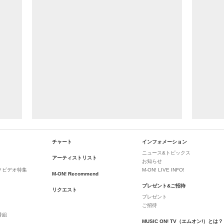
チャート
インフォメーション
ニュース&トピックス
アーティストリスト
お知らせ
クビデオ特集
M-ON! LIVE INFO!
M-ON! Recommend
プレゼント&ご招待
リクエスト
プレゼント
ご招待
番組
MUSIC ON! TV（エムオン!）とは？