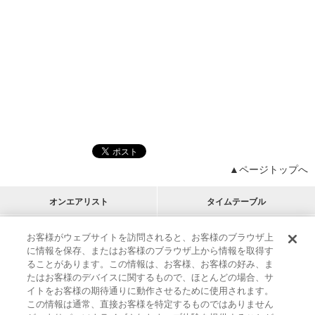
▲ページトップへ
オンエアリスト
タイムテーブル
プログラムリスト
チャート
お客様がウェブサイトを訪問されると、お客様のブラウザ上
に情報を保存、またはお客様のブラウザ上から情報を取得す
M-ON!
アーティストリスト
リクエスト
ることがあります。この情報は、お客様、お客様の好み、ま
RECOMMEND
たはお客様のデバイスに関するもので、ほとんどの場合、サ
イトをお客様の期待通りに動作させるために使用されます。
インフォメーション
|
プレゼント&ご招待
この情報は通常、直接お客様を特定するものではありません
MUSIC ON! TV（エムオン!）とは？
|
サポート