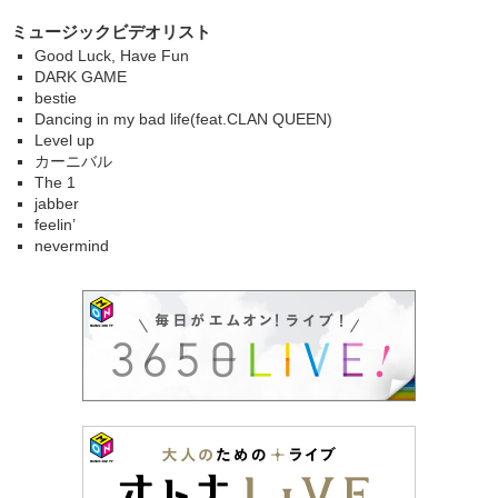
ミュージックビデオリスト
Good Luck, Have Fun
DARK GAME
bestie
Dancing in my bad life(feat.CLAN QUEEN)
Level up
カーニバル
The 1
jabber
feelin’
nevermind