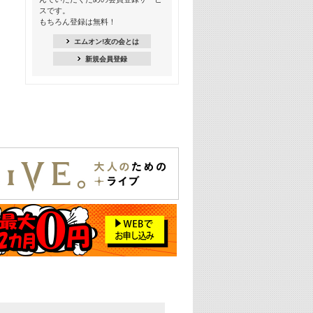
Kis-My-Ft2特集
スです。
もちろん登録は無料！
20:00
NEWS特集
エムオン!友の会とは
新規会員登録
21:00
大人気! 映画主題歌特集
22:30
上半期を総ざらい! 2026年の注目アー
ティスト特集
23:00
エムオン! ビッグヒッツ
25:00
この夏聴きたい! サマーソングメドレ
ー【歌詞入り】 一挙5時間！