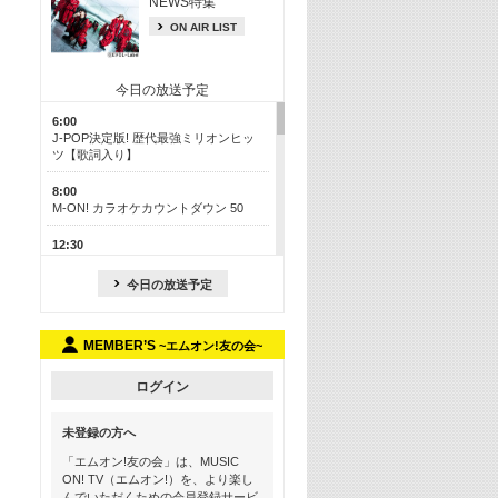
NEWS特集
ON AIR LIST
今日の放送予定
6:00
J-POP決定版! 歴代最強ミリオンヒッ
ツ【歌詞入り】
8:00
M-ON! カラオケカウントダウン 50
12:30
J-POP最強カウントダウン50
今日の放送予定
17:00
ONE OK ROCK特集
MEMBER’S
~エムオン!友の会~
18:30
お家でフェス気分を味わおう! ライブ
映像スペシャル
ログイン
19:00
未登録の方へ
Hits ON! 最新アニメ主題歌特集 ＜＃
17＞
「エムオン!友の会」は、MUSIC
ON! TV（エムオン!）を、より楽し
19:30
んでいただくための会員登録サービ