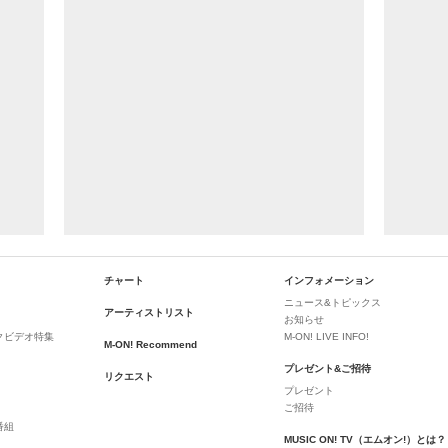
チャート
インフォメーション
ニュース&トピックス
アーティストリスト
お知らせ
クビデオ特集
M-ON! LIVE INFO!
M-ON! Recommend
プレゼント&ご招待
リクエスト
プレゼント
ご招待
番組
MUSIC ON! TV（エムオン!）とは？