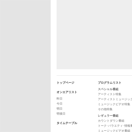
トップページ
プログラムリスト
スペシャル番組
オンエアリスト
アーティスト特集
昨日
アーティストミュージッ
今日
ミュージックビデオ特集
明日
その他特集
明後日
レギュラー番組
カウントダウン番組
タイムテーブル
トーク･バラエティ･情報
ミュージックビデオ番組