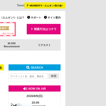
Tweet
MEMBER’S ~エムオン!友の会~
 TV（エムオン!）とは？
サポート
サイト案内
視聴方法はコチラ
M-ON!
リクエスト
Recommend
る
SEARCH
NOW ON AIR
2026/8/9(日)
20:00