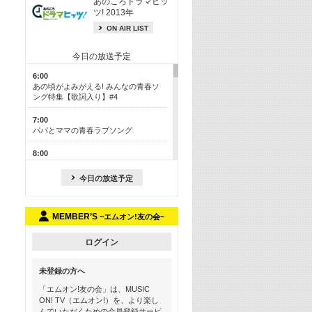
あのころドラマヒッ
ツ! 2013年
ON AIR LIST
今日の放送予定
6:00
あの頃がよみがえる! みんなの青春ソ
ング特集【歌詞入り】#4
7:00
パパとママの青春ラブソング
8:00
あのころドラマヒッツ! 2013年
今日の放送予定
8:30
M-ON! カラオケカウントダウン 50
MEMBER’S
~エムオン!友の会~
13:00
歴代カラオケスーパーヒッツ
ログイン
13:30
LINE MUSICカウントダウン20
未登録の方へ
15:30
「エムオン!友の会」は、MUSIC
この夏聴きたい! サマーソングメドレ
ON! TV（エムオン!）を、より楽し
ー【歌詞入り】 #4
んでいただくための会員登録サービ