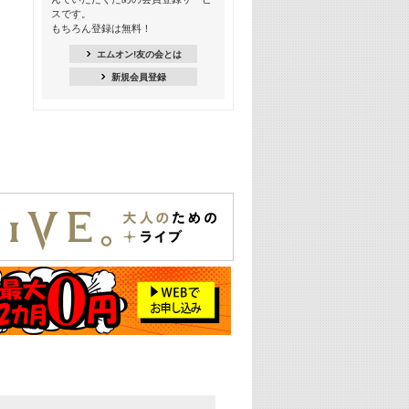
スです。
16:30
もちろん登録は無料！
Apple Music カウントダウン 20
エムオン!友の会とは
18:30
新規会員登録
あのころK-POPヒッツ! 2021年
19:00
韓ON! Countdown 10
20:00
J-POP最強カウントダウン20【歌詞入
り】
22:00
大人のための名曲セレクション ～バン
ド編～【歌詞入り】
22:30
今推したい! エムオン!おすすめミュー
ジックビデオ特集＜#28＞
23:00
METROCK 2026 ライブスペシャル＜
NEW BEAT SQUARE day2＞
24:30
あのころヒッツ! 2024年