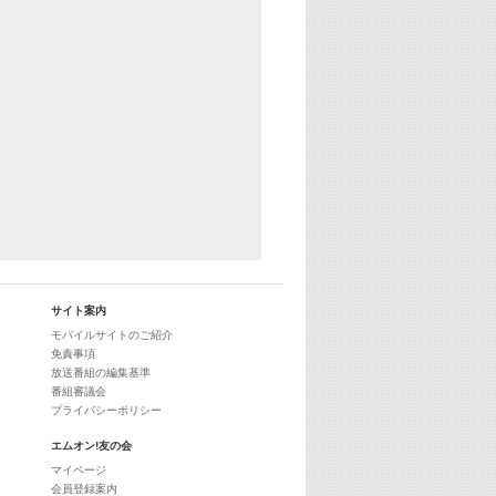
25:30
エムオン! ヒッツ
27:00
歴代カラオケスーパーヒッツ
28:00
M-ON! Countdown International 10
29:00
最新最強! 歌えるヒッツ
サイト案内
モバイルサイトのご紹介
免責事項
放送番組の編集基準
番組審議会
プライバシーポリシー
エムオン!友の会
マイページ
会員登録案内