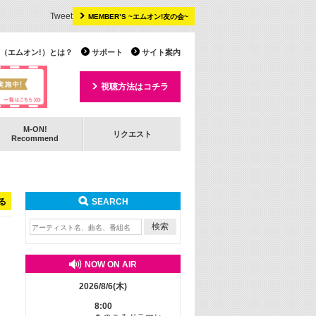
Tweet
MEMBER’S ~エムオン!友の会~
 TV（エムオン!）とは？
サポート
サイト案内
視聴方法はコチラ
M-ON!
リクエスト
Recommend
る
SEARCH
NOW ON AIR
2026/8/6(木)
8:00