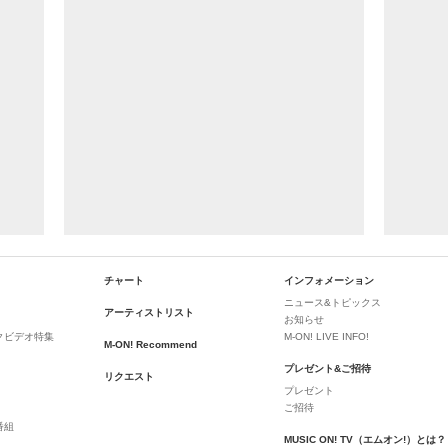
チャート
インフォメーション
ニュース&トピックス
アーティストリスト
お知らせ
クビデオ特集
M-ON! LIVE INFO!
M-ON! Recommend
プレゼント&ご招待
リクエスト
プレゼント
ご招待
番組
MUSIC ON! TV（エムオン!）とは？