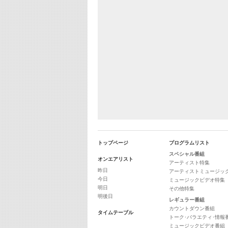
トップページ
プログラムリスト
スペシャル番組
オンエアリスト
アーティスト特集
昨日
アーティストミュージッ
今日
ミュージックビデオ特集
明日
その他特集
明後日
レギュラー番組
カウントダウン番組
タイムテーブル
トーク･バラエティ･情報
ミュージックビデオ番組