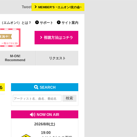
Tweet
MEMBER’S ~エムオン!友の会~
 TV（エムオン!）とは？
サポート
サイト案内
視聴方法はコチラ
M-ON!
リクエスト
Recommend
る
SEARCH
NOW ON AIR
2026/8/8(土)
19:00