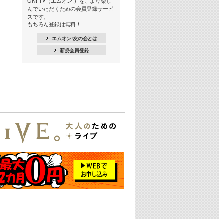
ON! TV（エムオン!）を、より楽し
21:00
んでいただくための会員登録サービ
季節を感じよう! シーズンソング特集
スです。
-8月編-【歌詞入り】
もちろん登録は無料！
21:30
エムオン!友の会とは
臨場感満載! 人気バンドのライブミュ
新規会員登録
ージックビデオ特集
22:00
今押さえるならコレ! 令和最新ヒット
ソング特集
23:00
BLACKPINK特集
24:00
K-POP 第3世代特集
24:30
K-POP 第4世代特集
25:00
あのころヒッツ! 一挙5時間！
2021→2025年