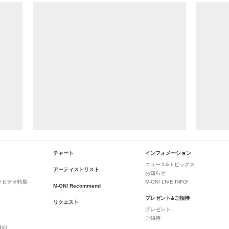
チャート
インフォメーション
ニュース&トピックス
アーティストリスト
お知らせ
クビデオ特集
M-ON! LIVE INFO!
M-ON! Recommend
プレゼント&ご招待
リクエスト
プレゼント
ご招待
番組