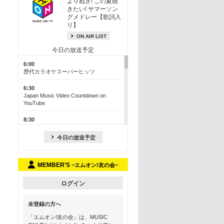
よりぬき! この夏聴
きたい! サマーソン
グメドレー【歌詞入
り】
ON AIR LIST
今日の放送予定
6:00
歴代カラオケスーパーヒッツ
6:30
Japan Music Video Countdown on
YouTube
8:30
J-POP最強カウントダウン50【歌詞入
り】
今日の放送予定
13:00
M-ON! カラオケカウントダウン 50
MEMBER’S
~エムオン!友の会~
17:30
Official髭男dism特集
ログイン
19:00
未登録の方へ
よりぬき! この夏聴きたい! サマーソン
グメドレー【歌詞入り】
「エムオン!友の会」は、MUSIC