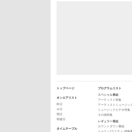
トップページ
プログラムリスト
スペシャル番組
オンエアリスト
アーティスト特集
昨日
アーティストミュージッ
今日
ミュージックビデオ特集
明日
その他特集
明後日
レギュラー番組
カウントダウン番組
タイムテーブル
トーク･バラエティ･情報