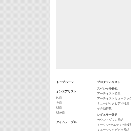
トップページ
プログラムリスト
スペシャル番組
オンエアリスト
アーティスト特集
昨日
アーティストミュージッ
今日
ミュージックビデオ特集
明日
その他特集
明後日
レギュラー番組
カウントダウン番組
タイムテーブル
トーク･バラエティ･情報
ミュージックビデオ番組