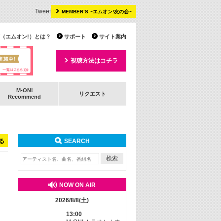
Tweet
MEMBER’S ~エムオン!友の会~
 TV（エムオン!）とは？
サポート
サイト案内
視聴方法はコチラ
M-ON!
リクエスト
Recommend
る
SEARCH
NOW ON AIR
2026/8/8(土)
13:00