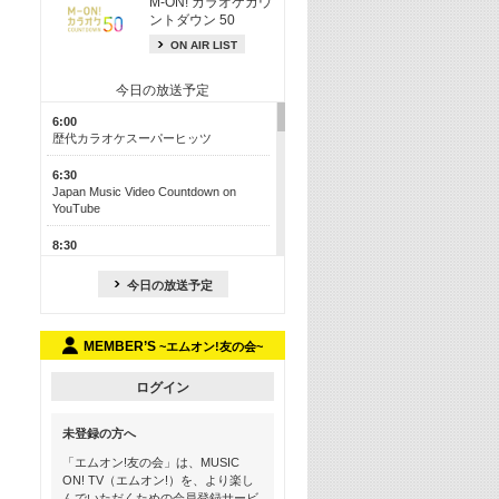
M-ON! カラオケカウ
ントダウン 50
ON AIR LIST
今日の放送予定
6:00
歴代カラオケスーパーヒッツ
6:30
Japan Music Video Countdown on
YouTube
8:30
J-POP最強カウントダウン50【歌詞入
り】
今日の放送予定
13:00
M-ON! カラオケカウントダウン 50
MEMBER’S
~エムオン!友の会~
17:30
Official髭男dism特集
ログイン
19:00
未登録の方へ
よりぬき! この夏聴きたい! サマーソン
グメドレー【歌詞入り】
「エムオン!友の会」は、MUSIC
ON! TV（エムオン!）を、より楽し
21:00
んでいただくための会員登録サービ