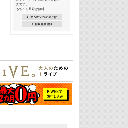
季節を感じよう! シーズンソング特集
スです。
-8月編-【歌詞入り】
もちろん登録は無料！
21:30
エムオン!友の会とは
臨場感満載! 人気バンドのライブミュ
新規会員登録
ージックビデオ特集
22:00
今押さえるならコレ! 令和最新ヒット
ソング特集
23:00
BLACKPINK特集
24:00
K-POP 第3世代特集
24:30
K-POP 第4世代特集
25:00
あのころヒッツ! 一挙5時間！
2021→2025年