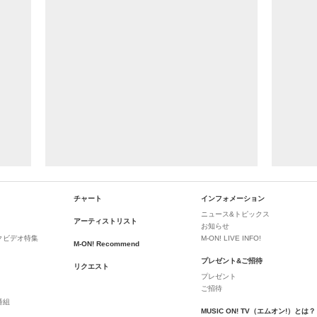
チャート
インフォメーション
ニュース&トピックス
アーティストリスト
お知らせ
クビデオ特集
M-ON! LIVE INFO!
M-ON! Recommend
プレゼント&ご招待
リクエスト
プレゼント
ご招待
番組
MUSIC ON! TV（エムオン!）とは？