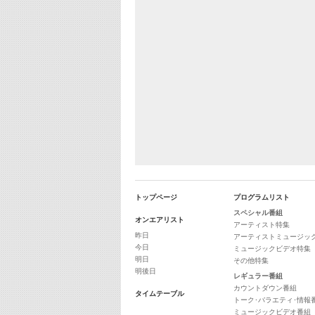
トップページ
プログラムリスト
スペシャル番組
オンエアリスト
アーティスト特集
昨日
アーティストミュージッ
今日
ミュージックビデオ特集
明日
その他特集
明後日
レギュラー番組
カウントダウン番組
タイムテーブル
トーク･バラエティ･情報
ミュージックビデオ番組