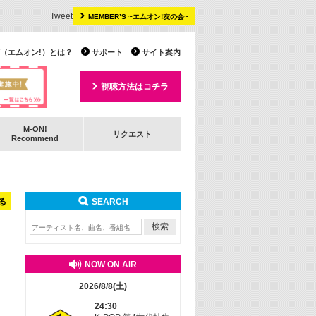
Tweet
MEMBER’S ~エムオン!友の会~
 TV（エムオン!）とは？
サポート
サイト案内
視聴方法はコチラ
M-ON!
リクエスト
Recommend
る
SEARCH
NOW ON AIR
2026/8/8(土)
24:30