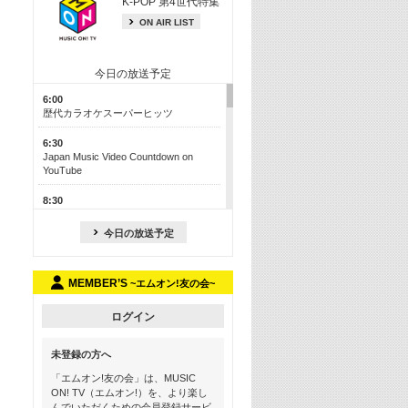
K-POP 第4世代特集
ON AIR LIST
今日の放送予定
6:00
歴代カラオケスーパーヒッツ
6:30
Japan Music Video Countdown on
YouTube
8:30
J-POP最強カウントダウン50【歌詞入
り】
今日の放送予定
13:00
M-ON! カラオケカウントダウン 50
MEMBER’S
~エムオン!友の会~
17:30
Official髭男dism特集
ログイン
19:00
未登録の方へ
よりぬき! この夏聴きたい! サマーソン
グメドレー【歌詞入り】
「エムオン!友の会」は、MUSIC
ON! TV（エムオン!）を、より楽し
21:00
んでいただくための会員登録サービ