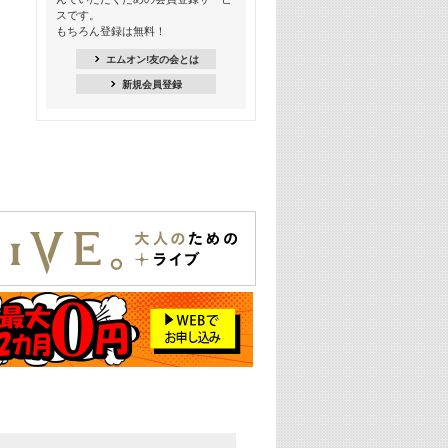
季節を感じよう! シーズンソング特集
スです。
-8月編-【歌詞入り】
もちろん登録は無料！
21:30
エムオン!友の会とは
臨場感満載! 人気バンドのライブミュ
新規会員登録
ージックビデオ特集
22:00
今押さえるならコレ! 令和最新ヒット
ソング特集
23:00
BLACKPINK特集
24:00
K-POP 第3世代特集
24:30
K-POP 第4世代特集
25:00
あのころヒッツ! 一挙5時間！
2021→2025年