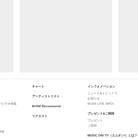
チャート
インフォメーション
ニュース&トピックス
アーティストリスト
お知らせ
クビデオ特集
M-ON! LIVE INFO!
M-ON! Recommend
プレゼント&ご招待
リクエスト
プレゼント
ご招待
番組
MUSIC ON! TV（エムオン!）とは？